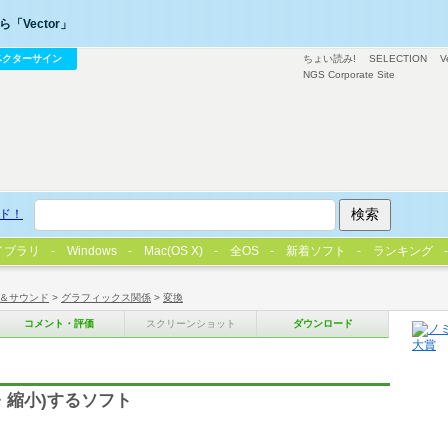
「Vector」
ベクターサイン
ちょい読み!
SELECTION
V
NGS Corporate Site
ド！
イブラリ
Windows
Mac(OS X)
全OS
新着ソフト
ランキング
＆サウンド
>
グラフィックス関係
>
変換
コメント・評価
スクリーンショット
ダウンロード
・縮小)するソフト