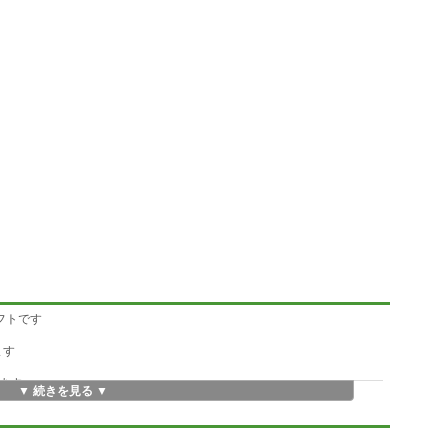
フトです
ます
ます
▼ 続きを見る ▼
クリックする