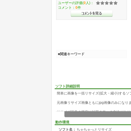
ユーザーの評価(
0
人)：
コメント：
0
件
■関連キーワード
ソフト詳細説明
簡単に画像を一括リサイズ(拡大・縮小)するソ
元画像リサイズ画像ともにjpg画像のみになり
リサイズ画像の指定は以下の二つの方法があり
1 元画像をmotoフォルダに置きGOボタンを
2 元画像をウィンドウにD&Dする
動作環境
ソフト名：
ちゃちゃっとリサイズ