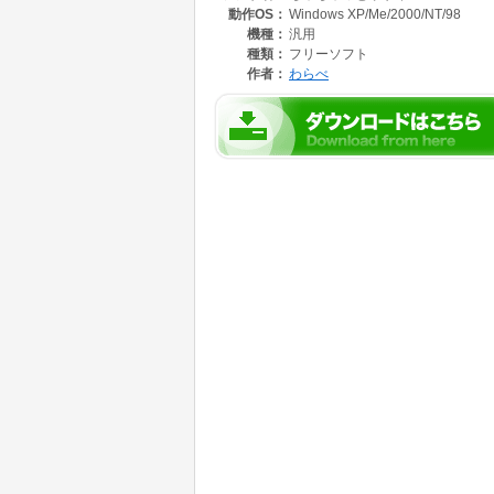
動作OS：
Windows XP/Me/2000/NT/98
機種：
汎用
種類：
フリーソフト
作者：
わらべ