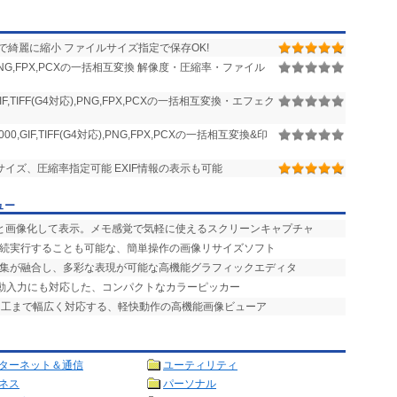
綺麗に縮小 ファイルサイズ指定で保存OK!
TIFF,PNG,FPX,PCXの一括相互変換 解像度・圧縮率・ファイル
,GIF,TIFF(G4対応),PNG,FPX,PCXの一括相互変換・エフェク
2000,GIF,TIFF(G4対応),PNG,FPX,PCXの一括相互変換&印
イズ、圧縮率指定可能 EXIF情報の表示も可能
ュー
ッと画像化して表示。メモ感覚で気軽に使えるスクリーンキャプチャ
連続実行することも可能な、簡単操作の画像リサイズソフト
編集が融合し、多彩な表現が可能な高機能グラフィックエディタ
自動入力にも対応した、コンパクトなカラーピッカー
加工まで幅広く対応する、軽快動作の高機能画像ビューア
ターネット＆通信
ユーティリティ
ネス
パーソナル