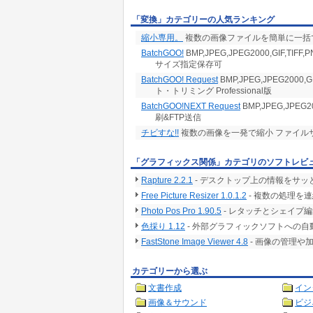
「変換」カテゴリーの人気ランキング
縮小専用。
複数の画像ファイルを簡単に一括で
BatchGOO!
BMP,JPEG,JPEG2000,GIF,
サイズ指定保存可
BatchGOO! Request
BMP,JPEG,JPEG2000
ト・トリミング Professional版
BatchGOO!NEXT Request
BMP,JPEG,JPEG
刷&FTP送信
チビすな!!
複数の画像を一発で縮小 ファイルサ
「グラフィックス関係」カテゴリのソフトレビ
Rapture 2.2.1
- デスクトップ上の情報をサ
Free Picture Resizer 1.0.1.2
- 複数の処理を
Photo Pos Pro 1.90.5
- レタッチとシェイプ
色採り 1.12
- 外部グラフィックソフトへの
FastStone Image Viewer 4.8
- 画像の管理や
カテゴリーから選ぶ
文書作成
イン
画像＆サウンド
ビジ