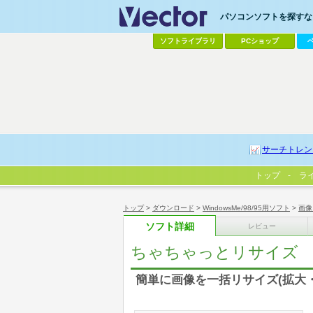
パソコンソフトを探すなら
ソフトライブラリ
PCショップ
サーチトレン
トップ
ラ
トップ
>
ダウンロード
>
WindowsMe/98/95用ソフト
>
画像
ソフト詳細
レビュー
ちゃちゃっとリサイズ
簡単に画像を一括リサイズ(拡大