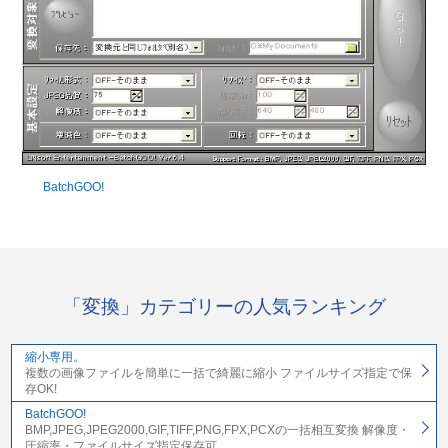
BatchGOO!
「変換」カテゴリーの人気ランキング
縮小専用。
複数の画像ファイルを簡単に一括で綺麗に縮小 ファイルサイズ指定で保
存OK!
BatchGOO!
BMP,JPEG,JPEG2000,GIF,TIFF,PNG,FPX,PCXの一括相互変換 解像度・
圧縮率・ファイルサイズ指定保存可