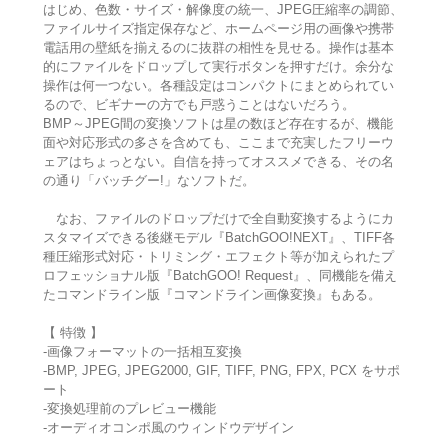
はじめ、色数・サイズ・解像度の統一、JPEG圧縮率の調節、
ファイルサイズ指定保存など、ホームページ用の画像や携帯
電話用の壁紙を揃えるのに抜群の相性を見せる。操作は基本
的にファイルをドロップして実行ボタンを押すだけ。余分な
操作は何一つない。各種設定はコンパクトにまとめられてい
るので、ビギナーの方でも戸惑うことはないだろう。
BMP～JPEG間の変換ソフトは星の数ほど存在するが、機能
面や対応形式の多さを含めても、ここまで充実したフリーウ
ェアはちょっとない。自信を持ってオススメできる、その名
の通り「バッチグー!」なソフトだ。
なお、ファイルのドロップだけで全自動変換するようにカ
スタマイズできる後継モデル『BatchGOO!NEXT』、TIFF各
種圧縮形式対応・トリミング・エフェクト等が加えられたプ
ロフェッショナル版『BatchGOO! Request』、同機能を備え
たコマンドライン版『コマンドライン画像変換』もある。
【 特徴 】
-画像フォーマットの一括相互変換
-BMP, JPEG, JPEG2000, GIF, TIFF, PNG, FPX, PCX をサポ
ート
-変換処理前のプレビュー機能
-オーディオコンポ風のウィンドウデザイン