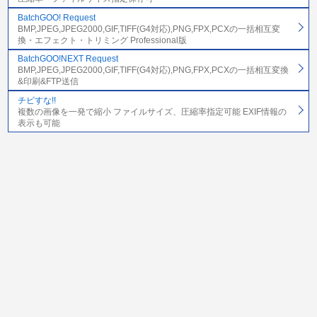
BatchGOO! Request
BMP,JPEG,JPEG2000,GIF,TIFF(G4対応),PNG,FPX,PCXの一括相互変
換・エフェクト・トリミング Professional版
BatchGOO!NEXT Request
BMP,JPEG,JPEG2000,GIF,TIFF(G4対応),PNG,FPX,PCXの一括相互変換
&印刷&FTP送信
チビすな!!
複数の画像を一発で縮小 ファイルサイズ、圧縮率指定可能 EXIF情報の
表示も可能