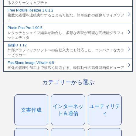
るスクリーンキャプチャ
Free Picture Resizer 1.0.1.2
複数の処理を連続実行することも可能な、簡単操作の画像リサイズソフ
ト
Photo Pos Pro 1.90.5
レタッチとシェイプ編集が融合し、多彩な表現が可能な高機能グラフィ
ックエディタ
色採り 1.12
外部グラフィックソフトへの自動入力にも対応した、コンパクトなカラ
ーピッカー
FastStone Image Viewer 4.8
画像の管理や加工まで幅広く対応する、軽快動作の高機能画像ビューア
カテゴリーから選ぶ
インターネッ
ユーティリテ
文書作成
ト＆通信
ィ