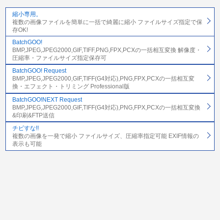
縮小専用。
複数の画像ファイルを簡単に一括で綺麗に縮小 ファイルサイズ指定で保
存OK!
BatchGOO!
BMP,JPEG,JPEG2000,GIF,TIFF,PNG,FPX,PCXの一括相互変換 解像度・
圧縮率・ファイルサイズ指定保存可
BatchGOO! Request
BMP,JPEG,JPEG2000,GIF,TIFF(G4対応),PNG,FPX,PCXの一括相互変
換・エフェクト・トリミング Professional版
BatchGOO!NEXT Request
BMP,JPEG,JPEG2000,GIF,TIFF(G4対応),PNG,FPX,PCXの一括相互変換
&印刷&FTP送信
チビすな!!
複数の画像を一発で縮小 ファイルサイズ、圧縮率指定可能 EXIF情報の
表示も可能