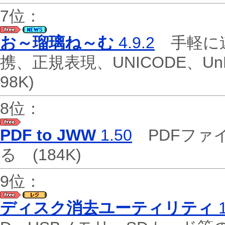
7位：
お～瑠璃ね～む
4.9.2
手軽に連
携、正規表現、UNICODE、
98K)
8位：
PDF to JWW
1.50
PDFファ
る
(184K)
9位：
ディスク消去ユーティリティ
1