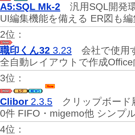
A5:SQL Mk-2
汎用SQL開発環
UI編集機能を備える ER図も
2位：
職印くん32
3.23
会社で使用す
全自動レイアウトで作成Offi
3位：
Clibor
2.3.5
クリップボード履歴
0件 FIFO・migemo他 シン
4位：