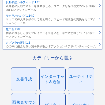
反動拳銃シルフィード 1.20
銃発射の反動でキャラを移動させる、ユニークな操作感覚の“レトロ風2
D反動アクションゲーム”
サクラぶれいど 1.14.0
マウスで棒人間を操作して敵と戦う、スピード感抜群の爽快なミニアク
ションゲーム集
鼈口飴 2.02
物語のおもしろさでプレイヤーを引き込む。傘で敵と戦う“ライト”ホラ
ーアクションゲーム
カプグラの審判 1.1
心の中に抱えた深い謎を解き明かすアクション＆アドベンチャーゲーム
カテゴリーから選ぶ
インターネッ
ユーティリテ
文書作成
ト＆通信
ィ
画像＆サウン
ビジネス
パーソナル