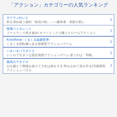
「アクション」カテゴリーの人気ランキング
サクラぶれいど
邪を清め祓う秘剣「桜花の剣」――継承者・美影の戦い
怪傑バイオレット
ブーメランで突き進め! オーソドックス横スクロールアクション
KreisReise -くるくる旋廻世界-
くるくる回転練り歩き探索型アクションゲーム
ハネハネパラダイス
レトロでモダンな固定画面アクションゲーム 使うのは「羽根」
孤高のアオイロ
山を越えて廃墟を抜けて少女は旅をする 時を止めて道を作る2D探索型
アクションパズル