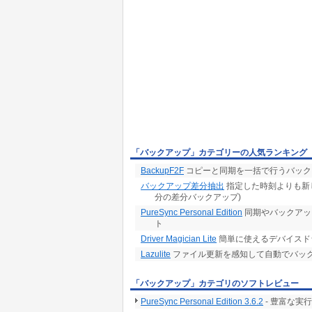
・WebDAV対応。
・オープン中やロックされているファイルの同期
・日付、ファイル名、ファイルの内容を比較
・エクスプローラの機能拡張から実行。
「バックアップ」カテゴリーの人気ランキング
BackupF2F
コピーと同期を一括で行うバック
バックアップ差分抽出
指定した時刻よりも新
分の差分バックアップ)
PureSync Personal Edition
同期やバックアッ
ト
Driver Magician Lite
簡単に使えるデバイスド
Lazulite
ファイル更新を感知して自動でバッ
「バックアップ」カテゴリのソフトレビュー
PureSync Personal Edition 3.6.2
- 豊富な実