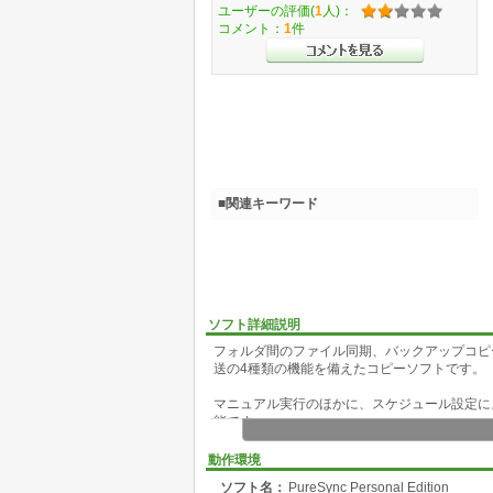
ユーザーの評価(
1
人)：
コメント：
1
件
■関連キーワード
ソフト詳細説明
フォルダ間のファイル同期、バックアップコピ
送の4種類の機能を備えたコピーソフトです。
マニュアル実行のほかに、スケジュール設定に
能です。
ジョブの作成は対話形式で行い、同期やバック
動作環境
ソフト名：
PureSync Personal Edition
対象となるフォルダを指定する場合、パスの入