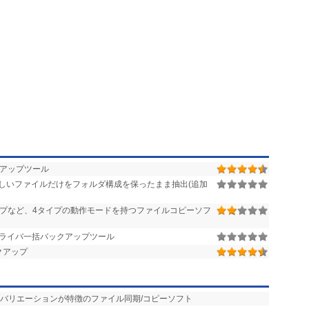
・転送が可能(NTFSドライブ)。
アップツール
しいファイルだけをフォルダ構成を保ったまま抽出(追加
プなど、4タイプの動作モードを持つファイルコピーソフ
ライバ一括バックアップツール
クアップ
行バリエーションが特徴のファイル同期/コピーソフト