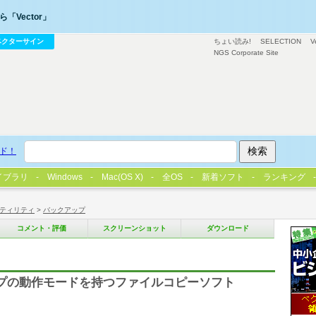
「Vector」
ベクターサイン
ちょい読み!
SELECTION
V
NGS Corporate Site
ド！
イブラリ
Windows
Mac(OS X)
全OS
新着ソフト
ランキング
ティリティ
>
バックアップ
コメント・評価
スクリーンショット
ダウンロード
プの動作モードを持つファイルコピーソフト