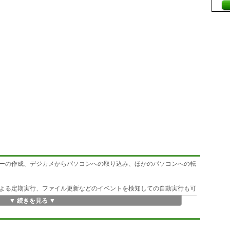
ーの作成、デジカメからパソコンへの取り込み、ほかのパソコンへの転
よる定期実行、ファイル更新などのイベントを検知しての自動実行も可
▼ 続きを見る ▼
アップといったタイプ別にフォルダツリーに分類・登録されます。
力やチェックボックスへのマーク、ドラッグ&ドロップなど複数の方法を