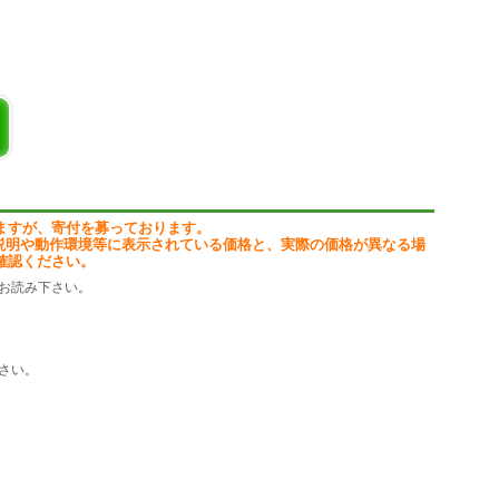
ールソフトのデータなども簡単に選択できます。
ォルダやファイルを指定するフィルタ、フォルダの削除方法などを細か
ルを転送するフォトシンクモードでは、転送先に連番や年・月別のサブ
ループ全体での一括実行が可能です。そのほか、フォルダ間の比較やフ
ますが、寄付を募っております。
説明や動作環境等に表示されている価格と、実際の価格が異なる場
確認ください。
お読み下さい。
自動実行。
どに自動実行可能。
Windowsのシャットダウンなどを実行。
フォトシンクモード。
さい。
示。
設定。
定。
ション。
などを簡単に選択。