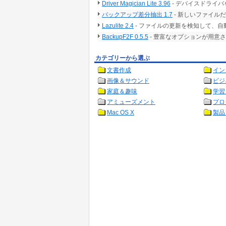
Driver Magician Lite 3.96
- デバイスドライ
バックアップ差分抽出 1.7
- 新しいファイル
Lazulite 2.4
- ファイルの更新を検知して、
BackupF2F 0.5.5
- 豊富なオプションが用意
カテゴリーから選ぶ
文書作成
イン
画像＆サウンド
ビジ
家庭＆趣味
学習
アミューズメント
プロ
Mac OS X
製品