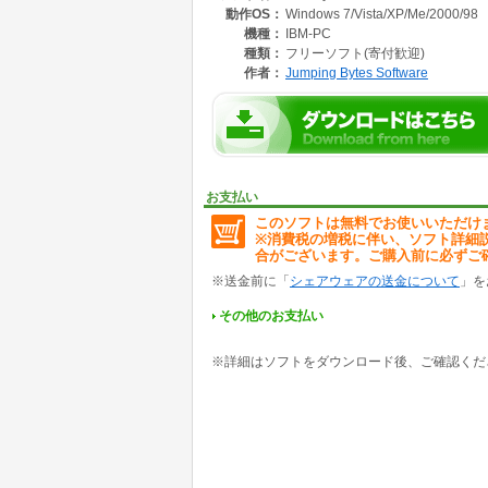
動作OS：
Windows 7/Vista/XP/Me/2000/98
利用できます。マイドキュメントフォルダやメ
機種：
IBM-PC
さらにサブフォルダの階層レベル、除外するフ
種類：
フリーソフト(寄付歓迎)
く指定できます。
作者：
Jumping Bytes Software
デジカメやメモリカードからパソコンへファイ
フォルダを作成することができます。
登録したジョブは、個別に実行できるほか、グ
ァイルの復元などの機能があります。
お支払い
【主な機能】
このソフトは無料でお使いいただけ
※消費税の増税に伴い、ソフト詳細
・ファイル/フォルダの同期。
合がございます。ご購入前に必ずご
・世代管理が可能なバックアップコピー。
・他のコンピュータへのファイル転送。
※送金前に「
シェアウェアの送金について
」を
・ファイルの更新やデバイスの接続を検知して
・スケジュール設定やログオン/ログオフ時な
その他のお支払い
・同期終了時にエクスプローラやアプリの起動、
・デジタルカメラからパソコンへの移動を行う
※詳細はソフトをダウンロード後、ご確認くだ
・対象フォルダ内のファイルを比較して一覧表
・対象となるサブフォルダの階層指定が可能。
・対象に含めるフォルダ、除外するフォルダの
・対象/除外ファイルを指定可能なフィルタ設
・ファイルやフォルダの削除。
・バックアップ時のファイル圧縮・暗号化オプ
・マイドキュメントやメールソフト用フォルダ
・MTPデバイス対応。