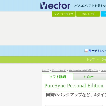
パソコンソフトを探すなら
ソフトライブラリ
PCショップ
サーチトレン
トップ
ラ
トップ
>
ダウンロード
>
WindowsMe/98/95用ソフト
>
ユー
ソフト詳細
レビュー
PureSync Personal Edition
同期やバックアップなど、4タイ