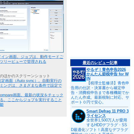
メイン画面。ジョブは、動作モードご
ツリービューで管理される
最近のレビュー記事
やるぞ！青色申告2026
かんたん節税申告 for W
のほかのスクリーンショット
IN
設定画面（Auto sync）。自動実行の
【税理士監修済】青色申
ミングは、さまざまな条件で設定で
告用の仕訳・決算書から確定申
告・消費税申告まで各種機能でか
Compare画面。最新の状況をチェック
んたん作成。最新税制に対応。サ
る。ここからジョブを実行すること
ポート０円で安心。
能
Smart Defrag 11 PRO 3
ライセンス
全世界1,500万人が愛用
するHDDデフラグ・SS
D最適化ソフト！高度なデフラグ