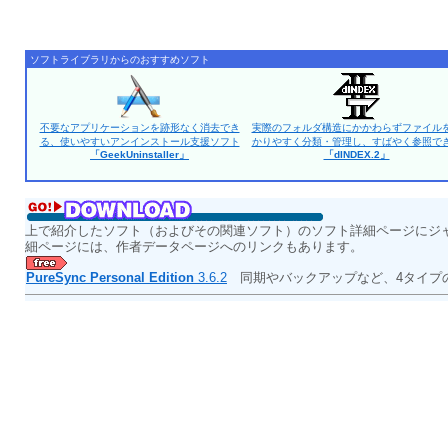
ソフトライブラリからのおすすめソフト
不要なアプリケーションを跡形なく消去でき
実際のフォルダ構造にかかわらずファイル
る、使いやすいアンインストール支援ソフト
かりやすく分類・管理し、すばやく参照で
「GeekUninstaller」
「dINDEX.2」
上で紹介したソフト（およびその関連ソフト）のソフト詳細ページにジ
細ページには、作者データページへのリンクもあります。
PureSync Personal Edition
3.6.2
同期やバックアップなど、4タイプ