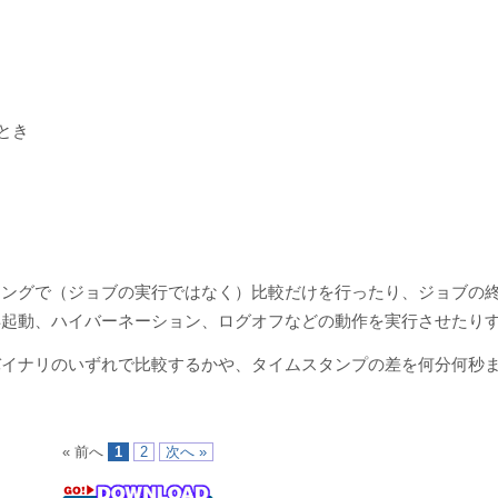
とき
ミングで（ジョブの実行ではなく）比較だけを行ったり、ジョブの
や再起動、ハイバーネーション、ログオフなどの動作を実行させたり
バイナリのいずれで比較するかや、タイムスタンプの差を何分何秒
« 前へ
1
2
次へ »