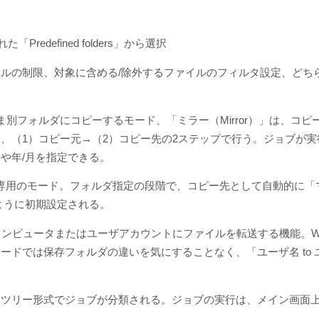
defined folders」から選択
ルの制限、対象に含める/除外するファイルのフィルタ設定、どち
別フォルダにコピーするモード、「ミラー（Mirror）」は、コ
、（1）コピー元→（2）コピー先の2ステップで行う。ジョブが
や年/月を指定できる。
専用のモード。フォルダ指定の段階で、コピー先として自動的に「
ように初期設定される。
ピュータまたはユーザアカウントにファイルを転送する機能。Windows 
ドでは保存フォルダの違いを気にすることなく、「ユーザ名 to
リー形式でジョブが分類される。ジョブの実行は、メイン画面上の「