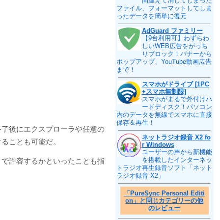
間違えて消してしまった
ファイル、フォーマットしてしま
ったデータを簡単に復元
AdGuard ファミリー
【9台利用可】わずらわ
しいWEB広告をがっち
りブロック！バナーから
ポップアップ、YouTube動画広告
まで！
スマホがドライブ [1PC
+スマホ無制限]
スマホがまるで外付けハ
ードディスク！パソコン
内のデータを無線でスマホに直接
保存＆再生！
終了後にエクスプローラや任意の
ネットラジオ録音 X2 fo
することも可能だ。
r Windows
ユーザーの声から新機能
を搭載したインターネッ
まで許容するかといったことも指
トラジオ再生録音ソフト「ネット
ラジオ録音 X2」
「PureSync Personal Editi
on」と同じカテゴリーの他
のレビュー