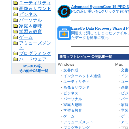
ユーティリティ
Advanced SystemCare 19 PR
画像＆サウンド
PCの遅い重いを1クリックで解消
ビジネス
パーソナル
家庭＆趣味
EaseUS Data Recovery Wizard 
学習＆教育
間違えて消してしまったファイル
ゲーム
たデータを簡単に復元
アミューズメン
ト
プログラミング
新着ソフトレビュー 公開記事一覧
ハードウェア
Windows
Mac
MS-DOS等、
文書作成
文書
その他全OS用一覧
インターネット＆通信
イン
ユーティリティ
ユー
画像＆サウンド
画像
ビジネス
ビジ
パーソナル
パー
家庭＆趣味
家庭
学習＆教育
学習
ゲーム
ゲー
アミューズメント
アミ
プログラミング
プロ