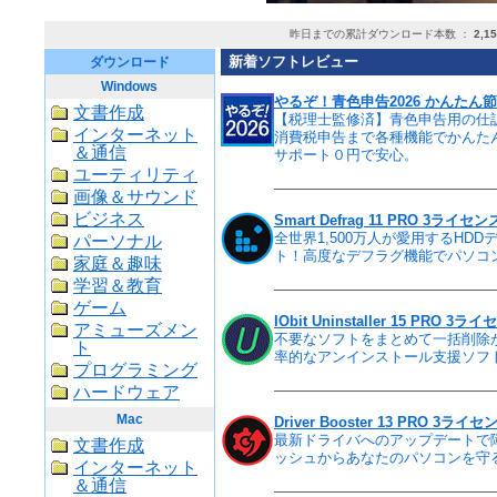
昨日までの累計ダウンロード本数 ：
2,1
新着ソフトレビュー
ダウンロード
Windows
やるぞ！青色申告2026 かんたん節税申
文書作成
【税理士監修済】青色申告用の仕
インターネット
消費税申告まで各種機能でかんた
＆通信
サポート０円で安心。
ユーティリティ
画像＆サウンド
ビジネス
Smart Defrag 11 PRO 3ライセン
全世界1,500万人が愛用するHDD
パーソナル
ト！高度なデフラグ機能でパソコ
家庭＆趣味
学習＆教育
ゲーム
IObit Uninstaller 15 PRO 3ラ
アミューズメン
不要なソフトをまとめて一括削除
ト
率的なアンインストール支援ソフ
プログラミング
ハードウェア
Mac
Driver Booster 13 PRO 3ライセ
最新ドライバへのアップデートで
文書作成
ッシュからあなたのパソコンを守
インターネット
＆通信