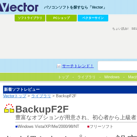
パソコンソフトを探すなら「Vector」
ソフトライブラリ
PCショップ
ベクターサイン
ちょい読み!
SE
サーチトレンド！
トップ
ライブラリ
Windows
Mac(
新着ソフトレビュー
Vectorトップ
>
ライブラリ
> BackupF2F
BackupF2F
豊富なオプションが用意され、初心者から上級者
■
Windows Vista/XP/Me/2000/98/NT
■
フリーソフト