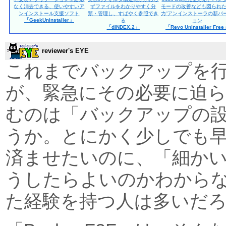
なく消去できる、使いやすいア
ずファイルをわかりやすく分
モードの改善なども図られた
ンインストール支援ソフト
類・管理し、すばやく参照でき
力”アンインストーラの新バ
「GeekUninstaller」
る
ョン
「dINDEX.2」
「Revo Uninstaller Fre
reviewer's EYE
これまでバックアップを
が、緊急にその必要に迫
むのは「バックアップの
うか。とにかく少しでも
済ませたいのに、「細か
うしたらよいのかわから
た経験を持つ人は多いだ