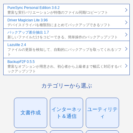
PureSync Personal Edition 3.6.2
豊富な実行バリエーションが特徴のファイル同期/コピーソフト
Driver Magician Lite 3.96
デバイスドライバを種類別にまとめてバックアップできるソフト
バックアップ差分抽出 1.7
新しいファイルだけをコピーできる、簡単操作のバックアップソフト
Lazulite 2.4
ファイルの更新を検知して、自動的にバックアップを取ってくれるソフ
ト
BackupF2F 0.5.5
豊富なオプションが用意され、初心者から上級者まで幅広く対応するバ
ックアップソフト
カテゴリーから選ぶ
インターネッ
ユーティリテ
文書作成
ト＆通信
ィ