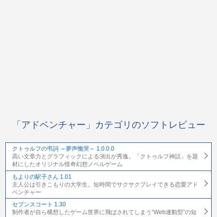
「アドベンチャー」カテゴリのソフトレビュー
クトゥルフの弔詞 ～夢声慟哭～ 1.0.0.0
高い文章力とグラフィックによる演出が秀逸。「クトゥルフ神話」を題
材にしたオリジナル怪奇幻想ノベルゲーム
もよりの駅子さん 1.01
主人公は引きこもりの大学生。短時間でサクサクプレイできる恋愛アド
ベンチャー
セブンスコート 1.30
制作者が自ら構想したゲーム世界に飛ばされてしまう“Web連動型”の短