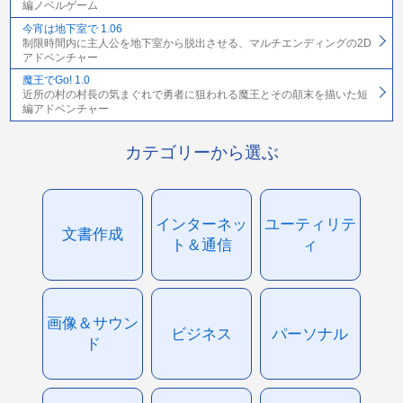
編ノベルゲーム
今宵は地下室で 1.06
制限時間内に主人公を地下室から脱出させる、マルチエンディングの2D
アドベンチャー
魔王でGo! 1.0
近所の村の村長の気まぐれで勇者に狙われる魔王とその顛末を描いた短
編アドベンチャー
カテゴリーから選ぶ
インターネッ
ユーティリテ
文書作成
ト＆通信
ィ
画像＆サウン
ビジネス
パーソナル
ド