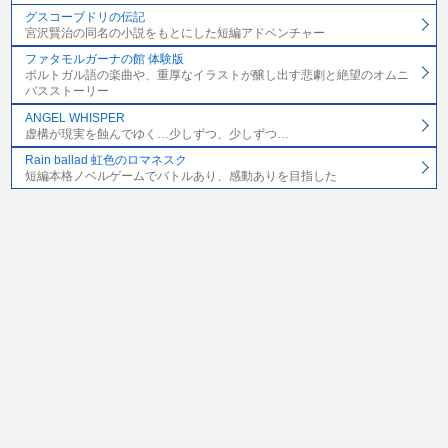
グスコーブドリの伝記
宮沢賢治の同名の小説をもとにした短編アドベンチャー
ファタモルガーナの館 体験版
ポルトガル語の楽曲や、重厚なイラストが醸し出す悲劇と絶望のオムニ
バスストーリー
ANGEL WHISPER
虚構が現実を蝕んでゆく…少しずつ、少しずつ…
Rain ballad 虹色のロマネスク
短編本格ノベルゲームでバトルあり、感動ありを目指した