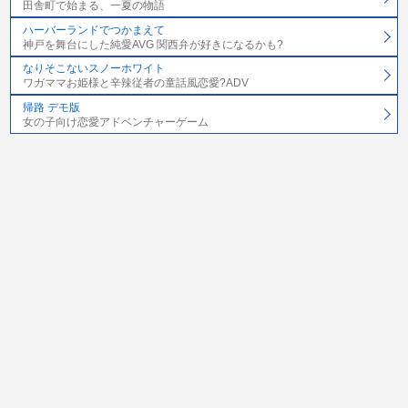
田舎町で始まる、一夏の物語
ハーバーランドでつかまえて
神戸を舞台にした純愛AVG 関西弁が好きになるかも?
なりそこないスノーホワイト
ワガママお姫様と辛辣従者の童話風恋愛?ADV
帰路 デモ版
女の子向け恋愛アドベンチャーゲーム