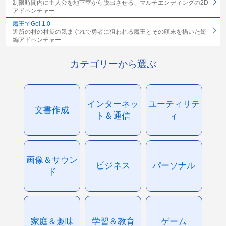
制限時間内に主人公を地下室から脱出させる、マルチエンディングの2D
アドベンチャー
魔王でGo! 1.0
近所の村の村長の気まぐれで勇者に狙われる魔王とその顛末を描いた短
編アドベンチャー
カテゴリーから選ぶ
インターネッ
ユーティリテ
文書作成
ト＆通信
ィ
画像＆サウン
ビジネス
パーソナル
ド
家庭＆趣味
学習＆教育
ゲーム