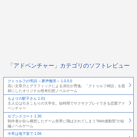
「アドベンチャー」カテゴリのソフトレビュー
クトゥルフの弔詞 ～夢声慟哭～ 1.0.0.0
高い文章力とグラフィックによる演出が秀逸。「クトゥルフ神話」を題
材にしたオリジナル怪奇幻想ノベルゲーム
もよりの駅子さん 1.01
主人公は引きこもりの大学生。短時間でサクサクプレイできる恋愛アド
ベンチャー
セブンスコート 1.30
制作者が自ら構想したゲーム世界に飛ばされてしまう“Web連動型”の短
編ノベルゲーム
今宵は地下室で 1.06