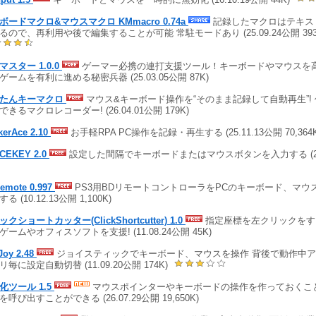
ボードマクロ&マウスマクロ KMmacro 0.74a
記録したマクロはテキス
るので、再利用や後で編集することが可能 常駐モードあり (25.09.24公開 39
マスター 1.0.0
ゲーマー必携の連打支援ツール！キーボードやマウスを
ゲームを有利に進める秘密兵器 (25.03.05公開 87K)
たんキーマクロ
マウス&キーボード操作を“そのまま記録して自動再生”!
できるマクロレコーダー! (26.04.01公開 179K)
kerAce 2.10
お手軽RPA PC操作を記録・再生する (25.11.13公開 70,364K
CEKEY 2.0
設定した間隔でキーボードまたはマウスボタンを入力する (24.0
emote 0.997
PS3用BDリモートコントローラをPCのキーボード、マウ
る (10.12.13公開 1,100K)
クショートカッター(ClickShortcutter) 1.0
指定座標を左クリックをす
ゲームやオフィスソフトを支援! (11.08.24公開 45K)
Joy 2.48
ジョイスティックでキーボード、マウスを操作 背後で動作中
リ毎に設定自動切替 (11.09.20公開 174K)
化ツール 1.5
マウスポインターやキーボードの操作を作っておくこ
を呼び出すことができる (26.07.29公開 19,650K)