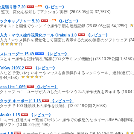
の見張り番 7.20
《レビュー》
を監視、変化を検知してアクション実行! (26.08.05公開 37,757K)
ックキャプチャー 5.30
《レビュー》
テキストと画像でウィンドウ操作手順を連続記録 (26.08.05公開 64,125K)
入力・マウス操作視覚化ツール Orakuin 1.0
《レビュー》
入力 / マウス操作を視覚化して画面に表示するための無償のソフトウェア (24.07.
)
スレコーダー 15.49
《レビュー》
スとキー操作を記録/再生/編集(プログラミング機能付) (23.10.25公開 1,515K
ToKey 210312
《レビュー》
ムなどで使いやすいキーやマウスを自動操作するマクロツール、連射(連打)にも対応
 44,615K)
ess Lite 1.069
《レビュー》
クトップ上に、ユーザが入力したキーやマウスの操作状況を表示する (16.04.28
タッチ キーボード 1.13
《レビュー》
タッチで 100 種類以上の操作を快適に (13.02.19公開 2,503K)
MouXr 1.15
《レビュー》
RL+キーに任意のキー割当て/ボタン+操作での仮想的なホイール/IMEの制御
ソフト (10.09.22公開 49K)
put 1.5
キーボードとマウスを一時的に無効化 (16.10.19公開 44K)