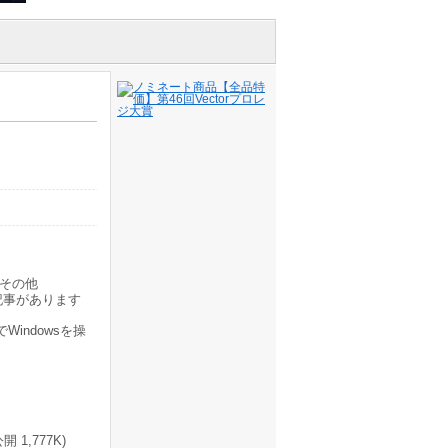
その他
記事があります
indowsを操
1,777K)