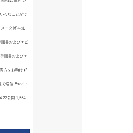
の整理に便利 シ
いろなことがで
メータ付)を送
手順書およびエビ
験手順書およびエ
両方をお助け (2
送信!Excel・
2公開 1,554