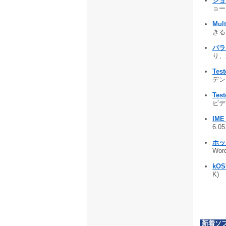
ショ
ョー
Mult
きる!
パラ
り、
Test
デンス
Test
ビデン
IME
6.0
ホッ
Wor
kOS
K)
新着ソ