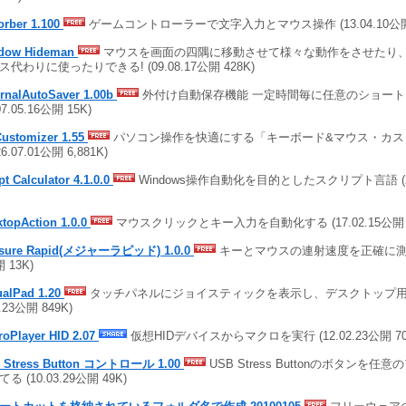
orber 1.100
ゲームコントローラーで文字入力とマウス操作 (13.04.10公開 
dow Hideman
マウスを画面の四隅に移動させて様々な動作をさせたり
ス代わりに使ったりできる! (09.08.17公開 428K)
ernalAutoSaver 1.00b
外付け自動保存機能 一定時間毎に任意のショー
07.05.16公開 15K)
ustomizer 1.55
パソコン操作を快適にする「キーボード&マウス・カス
26.07.01公開 6,881K)
pt Calculator 4.1.0.0
Windows操作自動化を目的としたスクリプト言語 (25.
topAction 1.0.0
マウスクリックとキー入力を自動化する (17.02.15公開 1,
sure Rapid(メジャーラピッド) 1.0.0
キーとマウスの連射速度を正確に測定する
 13K)
ualPad 1.20
タッチパネルにジョイスティックを表示し、デスクトップ用ゲ
2.23公開 849K)
roPlayer HID 2.07
仮想HIDデバイスからマクロを実行 (12.02.23公開 70
 Stress Button コントロール 1.00
USB Stress Buttonのボタンを
る (10.03.29公開 49K)