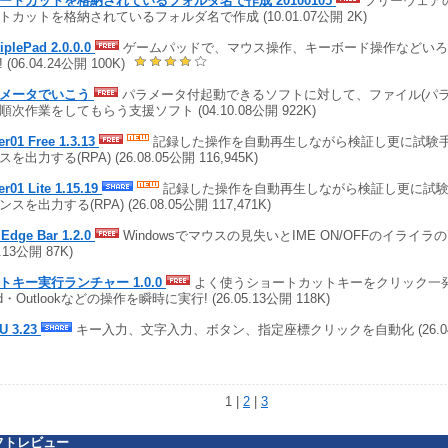
ートカットを格納されているフォルダ名で作成 20100105
フリーウェア
トカットを格納されているフォルダ名で作成 (10.01.07公開 2K)
iplePad 2.0.0.0
ゲームパッドで、マウス操作、キーボード操作などいろ
 (06.04.24公開 100K)
メータでいこう
パラメータ付起動できるソフトに対して、ファイル(パラ
順次作業をしてもらう支援ソフト (04.10.08公開 922K)
er01 Free 1.3.13
記録した操作を自動再生しながら検証し更に試験
を出力する(RPA) (26.08.05公開 116,945K)
er01 Lite 1.15.19
記録した操作を自動再生しながら検証し更に試
スを出力する(RPA) (26.08.05公開 117,471K)
 Edge Bar 1.2.0
Windowsでマウスの見失いとIME ON/OFFのイライラの
5.13公開 87K)
トキー実行ランチャー 1.0.0
よく使うショートカットキーをクリック一発で
d・Outlookなどの操作を瞬時に実行! (26.05.13公開 118K)
U 3.23
キー入力、文字入力、ボタン、指定座標クリックを自動化 (26.04.2
1 |
2
|
3
フトレビュー