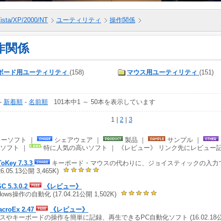
ista/XP/2000/NT
ユーティリティ
操作関係
作関係
ボード用ユーティリティ
(158)
マウス用ユーティリティ
(151)
-
新着順
-
名前順
101本中1 ～ 50本を表示しています
1 |
2
|
3
ーソフト ｜
シェアウェア ｜
製品 ｜
サンプル ｜
ソフト ｜
特に人気の高いソフト ｜ 《レビュー》 リンク先にレビュー
ToKey 7.3.3
キーボード・マウスの代わりに、ジョイスティックの入力でW
26.05.13公開 3,465K)
C 5.3.0.2
《レビュー》
dows操作の自動化 (17.04.21公開 1,502K)
acroEx 2.47
《レビュー》
スやキーボードの操作を簡単に記録、再生できるPC自動化ソフト (16.02.18公開 