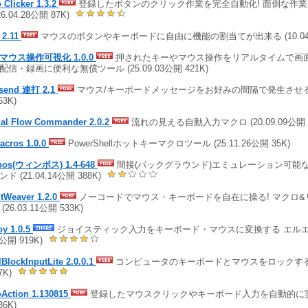
 Clicker 1.3.2
登録したボタンのクリック作業を完全自動化! 面倒な作
26.04.28公開 87K)
 2.11
マウスのボタンやキーボードに自由に機能の割当てが出来る (10.04.19
マウス操作可視化 1.0.0
押されたキーやマウス操作をリアルタイムで画面
配信・録画に便利な無償ツール (25.09.03公開 421K)
 send 連打 2.1
マウス/キーボードメッセージをお好みの間隔で発生させる (2
53K)
ual Flow Commander 2.0.2
流れの見える自動入力マクロ (20.09.09公開 3,
acros 1.0.0
PowerShellホットキーマクロツール (25.11.26公開 35K)
pos(ウィンポス) 1.4-648
間接(バックグラウンド)エミュレーション可能
ド (21.04.14公開 388K)
tWeaver 1.2.0
ノーコードでマウス・キーボードを自在に操る! マクロ&
(26.03.11公開 533K)
oy 1.0.5
ジョイスティック入力をキーボード・マウスに変換する エルエルジ
7公開 919K)
BlockInputLite 2.0.0.1
コンピュータのキーボードとマウスをロックする (1
7K)
oAction 1.130815
登録したマウスクリックやキーボード入力を自動的に実行 (
36K)