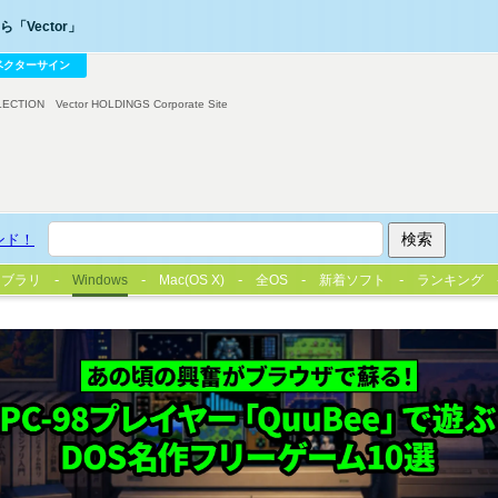
「Vector」
ベクターサイン
LECTION
Vector HOLDINGS Corporate Site
ンド！
イブラリ
Windows
Mac(OS X)
全OS
新着ソフト
ランキング