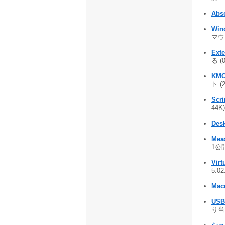
Abs
Win
マウ
Ext
る (
KMC
ト (
Scri
44K)
Desk
Mea
1公開
Virt
5.0
Mac
USB
り当て