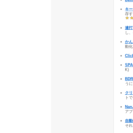
キー
存す
連打
し、
かん
動化
Clic
SPA
K)
BDR
うにす
クリッ
トで
Nan
アプ
自動
それ