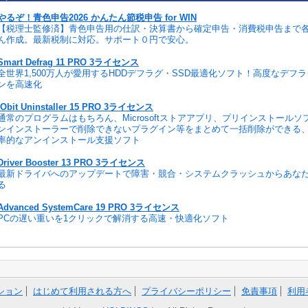
やるぞ！青色申告2026 かんたん節税申告 for WIN
【税理士監修済】青色申告用の仕訳・決算書から確定申告・消費税申告まで
ん作成。最新税制に対応。サポート０円で安心。
Smart Defrag 11 PRO 3ライセンス
全世界1,500万人が愛用するHDDデフラグ・SSD最適化ソフト！高度なデフ
ンを高速化
IObit Uninstaller 15 PRO 3ライセンス
通常のプログラムはもちろん、Microsoftストアアプリ、プリインストール
ンインストーラーで削除できないプラグイン等をまとめて一括削除ができる
率的なアンインストール支援ソフト
Driver Booster 13 PRO 3ライセンス
最新ドライバへのアップデートで障害・競合・システムクラッシュからあな
る
Advanced SystemCare 19 PRO 3ライセンス
PCの遅い重いを1クリックで解消する高速・快適化ソフト
ション
はじめて利用される方へ
プライバシーポリシー
免責事項
利用