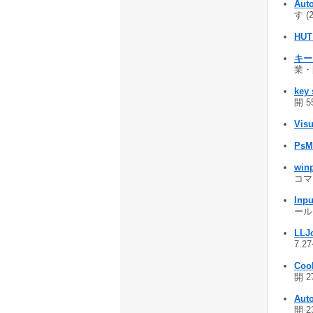
Auto
す (
HUT
キー
業・
key
開 5
Vis
PsM
win
コマン
Inpu
ール 
LLJ
7.2
Cool
開 2
Aut
開 2