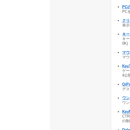
PC
PC
クリ
表示
キー
キー
0K
マウ
マウ
Key
ゲー
4公開
QiPr
デス
ワン
ワン
Key
CT
の制御
DeIn