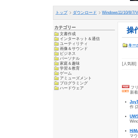
トップ
ダウンロード
Windows11/10/8/7/V
カテゴリー
操
文書作成
インターネット＆通信
ユーティリティ
キー
画像＆サウンド
ビジネス
パーソナル
家庭＆趣味
[人気順] 
学習＆教育
ゲーム
アミューズメント
プログラミング
フリ
ハードウェア
新着
Joy
作 (
UWS
Win
HiM
マウ