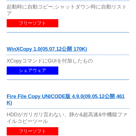
起動時に自動コピー,シャットダウン時に自動リスト
ア
フリーソフト
WinXCopy 1.0(05.07.12公開 170K)
XCopyコマンドにGUIを付加したもの
シェアウェア
Fire File Copy UNICODE版 4.9.0(09.05.12公開 461
K)
HDDがガリガリ言わない、静か&超高速&中機能ファ
イルコピーツール
フリーソフト