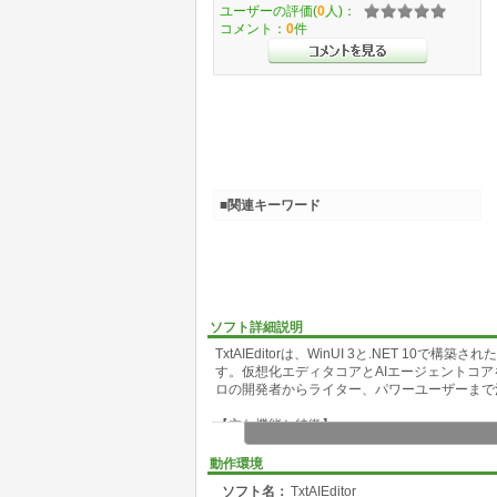
ユーザーの評価(
0
人)：
コメント：
0
件
■関連キーワード
ソフト詳細説明
TxtAIEditorは、WinUI 3と.NET 1
す。仮想化エディタコアとAIエージェントコア
ロの開発者からライター、パワーユーザーまで
【主な機能と特徴】
仮想化エディタコア: 200MB以上の大容量
動作環境
チカーソルに対応。
ソフト名：
TxtAIEditor