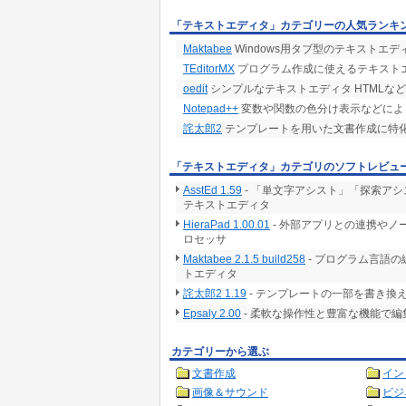
「テキストエディタ」カテゴリーの人気ランキ
Maktabee
Windows用タブ型のテキストエデ
TEditorMX
プログラム作成に使えるテキスト
oedit
シンプルなテキストエディタ HTMLな
Notepad++
変数や関数の色分け表示などによ
詫太郎2
テンプレートを用いた文書作成に特
「テキストエディタ」カテゴリのソフトレビュ
AsstEd 1.59
- 「単文字アシスト」「探索ア
テキストエディタ
HieraPad 1.00.01
- 外部アプリとの連携や
ロセッサ
Maktabee 2.1.5 build258
- プログラム言語
トエディタ
詫太郎2 1.19
- テンプレートの一部を書き換
Epsaly 2.00
- 柔軟な操作性と豊富な機能で
カテゴリーから選ぶ
文書作成
イン
画像＆サウンド
ビジ