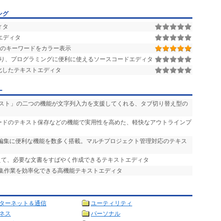
ング
ィタ
エディタ
どのキーワードをカラー表示
り、プログラミングに便利に使えるソースコードエディタ
化したテキストエディタ
ー
シスト」の二つの機能が文字列入力を支援してくれる、タブ切り替え型の
ノードのテキスト保存などの機能で実用性を高めた、軽快なアウトラインプ
の編集に便利な機能を数多く搭載。マルチプロジェクト管理対応のテキス
えて、必要な文書をすばやく作成できるテキストエディタ
編集作業を効率化できる高機能テキストエディタ
ターネット＆通信
ユーティリティ
ネス
パーソナル