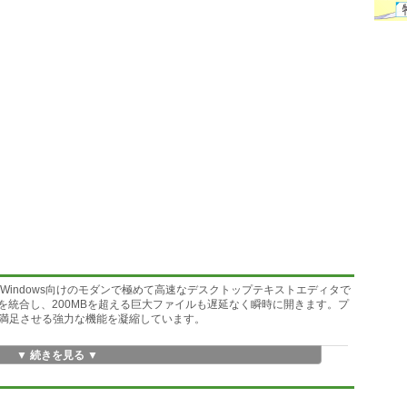
0で構築されたWindows向けのモダンで極めて高速なデスクトップテキストエディタで
を統合し、200MBを超える巨大ファイルも遅延なく瞬時に開きます。プ
満足させる強力な機能を凝縮しています。
▼ 続きを見る ▼
ファイルもゼロ遅延でロード。シンタックスハイライト、コード補完、マル