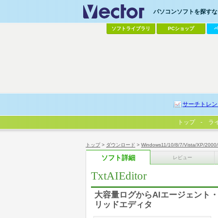
パソコンソフトを探すなら
ソフトライブラリ
PCショップ
サーチトレン
トップ
ラ
トップ
>
ダウンロード
>
Windows11/10/8/7/Vista/XP/2000
ソフト詳細
レビュー
TxtAIEditor
大容量ログからAIエージェント・G
リッドエディタ