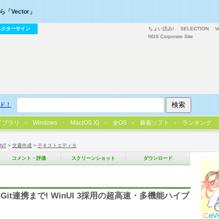
「Vector」
ベクターサイン
ちょい読み!
SELECTION
V
NGS Corporate Site
ド！
イブラリ
Windows
Mac(OS X)
全OS
新着ソフト
ランキング
/NT
>
文書作成
>
テキストエディタ
コメント・評価
スクリーンショット
ダウンロード
it連携まで! WinUI 3採用の超高速・多機能ハイブ