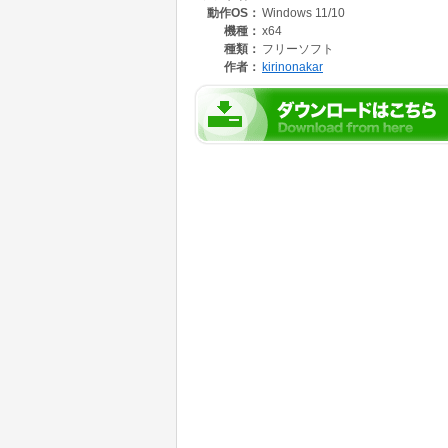
動作OS：
Windows 11/10
スプレッドシート・グリッドモード: CSVや
リッドで直感的に編集。
機種：
x64
種類：
フリーソフト
AIアシスタント＆AIエージェント: Gemini、Op
作者：
kirinonakar
よる機能拡張、Browser/Computer Use、
リアルタイムプレビュー: Markdown、HTM
統合メディア＆ドキュメントビューア: PDF、
暗号化メモ: パスワード保護付きの暗号化メモ
統合ターミナル＆Git: パス同期ターミナル（Po
を搭載。
階層型アウトライン＆TOC: Markdown、青空
示。
モダンUI＆便利機能: 美しいMica効果とテ
Xビュー）を搭載。