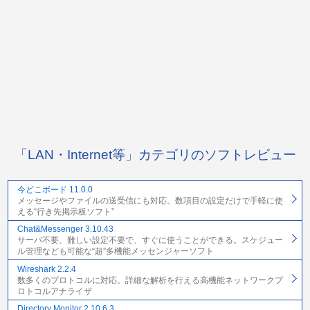
「LAN・Internet等」カテゴリのソフトレビュー
今どこボード 11.0.0
メッセージやファイルの送受信にも対応。数項目の設定だけで手軽に使
える“行き先掲示板ソフト”
Chat&Messenger 3.10.43
サーバ不要、難しい設定不要で、すぐに使うことができる。スケジュー
ル管理なども可能な“超”多機能メッセンジャーソフト
Wireshark 2.2.4
数多くのプロトコルに対応。詳細な解析を行える高機能ネットワークプ
ロトコルアナライザ
Directory Monitor 2.10.6.3