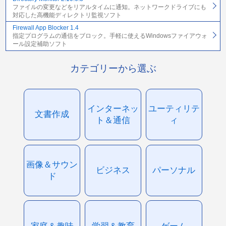
ファイルの変更などをリアルタイムに通知。ネットワークドライブにも
対応した高機能ディレクトリ監視ソフト
Firewall App Blocker 1.4
指定プログラムの通信をブロック。手軽に使えるWindowsファイアウォ
ール設定補助ソフト
カテゴリーから選ぶ
インターネッ
ユーティリテ
文書作成
ト＆通信
ィ
画像＆サウン
ビジネス
パーソナル
ド
家庭＆趣味
学習＆教育
ゲーム