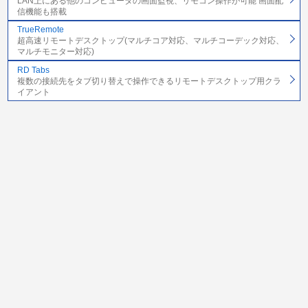
LAN上にある他のコンピュータの画面監視、リモコン操作が可能 画面配
信機能も搭載
TrueRemote
超高速リモートデスクトップ(マルチコア対応、マルチコーデック対応、
マルチモニター対応)
RD Tabs
複数の接続先をタブ切り替えで操作できるリモートデスクトップ用クラ
イアント