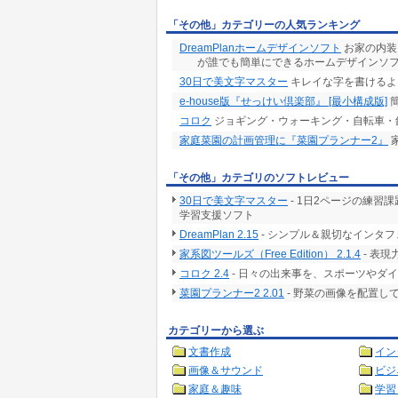
「その他」カテゴリーの人気ランキング
DreamPlanホームデザインソフト
お家の内装
が誰でも簡単にできるホームデザインソ
30日で美文字マスター
キレイな字を書けるよ
e-house版『せっけい倶楽部』 [最小構成版]
簡
コロク
ジョギング・ウォーキング・自転車・
家庭菜園の計画管理に『菜園プランナー2』
「その他」カテゴリのソフトレビュー
30日で美文字マスター
- 1日2ページの練習
学習支援ソフト
DreamPlan 2.15
- シンプル＆親切なインタフ
家系図ツールズ（Free Edition） 2.1.4
- 表
コロク 2.4
- 日々の出来事を、スポーツやダイ
菜園プランナー2 2.01
- 野菜の画像を配置し
カテゴリーから選ぶ
文書作成
イン
画像＆サウンド
ビジ
家庭＆趣味
学習