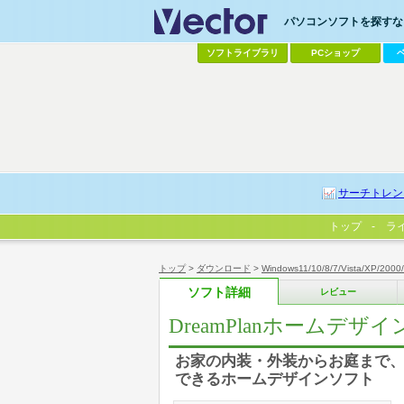
パソコンソフトを探すなら
ソフトライブラリ
PCショップ
サーチトレン
トップ
ラ
トップ
>
ダウンロード
>
Windows11/10/8/7/Vista/XP/2000
ソフト詳細
レビュー
DreamPlanホームデザ
お家の内装・外装からお庭まで、
できるホームデザインソフト