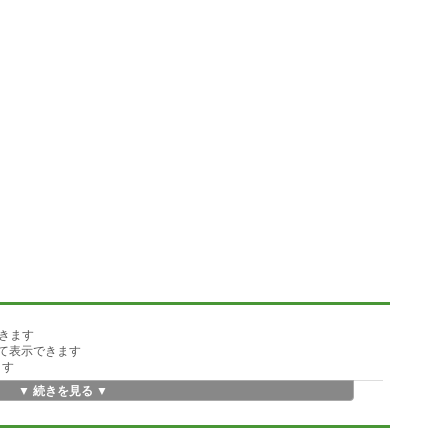
きます
えて表示できます
ます
▼ 続きを見る ▼
す
す
来ます