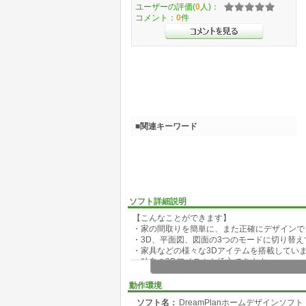
ユーザーの評価(
0
人)：
コメント：
0
件
■関連キーワード
ソフト詳細説明
【こんなことができます】
・家の間取りを簡単に、また正確にデザインで
・3D、平面図、図面の3つのモードに切り替
・家具などの様々な3Dアイテムを搭載してい
・独自の3Dアイテムも挿入できます
・お庭のデザインもできます
・ウッドデッキや池などの作成も簡単にできま
動作環境
・各パーツの色や素材を自由自在に変えられま
ソフト名：
DreamPlanホームデザインソフト
・既存の図面をトレースして読み込むことが出