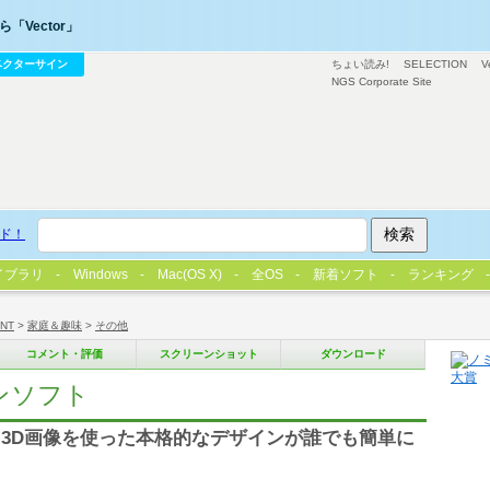
「Vector」
ベクターサイン
ちょい読み!
SELECTION
V
NGS Corporate Site
ド！
イブラリ
Windows
Mac(OS X)
全OS
新着ソフト
ランキング
/NT
>
家庭＆趣味
>
その他
コメント・評価
スクリーンショット
ダウンロード
インソフト
3D画像を使った本格的なデザインが誰でも簡単に