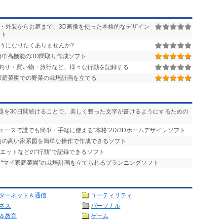
・外装からお庭まで、3D画像を使った本格的なデザイン
フト
うになりたくありませんか?
単高機能の3D間取り作成ソフト
釣り・買い物・旅行など、様々な行動を記録する
家庭菜園での野菜の栽培計画を立てる
課題を30日間続けることで、美しく整った文字が書けるようにするための
ェースで誰でも簡単・手軽に使える“本格”2D/3Dホームデザインソフト
現力の高い家系図を簡単な操作で作成できるソフト
エットなどの“行動”で記録できるソフト
て“マイ家庭菜園”の栽培計画を立てられるプランニングソフト
ターネット＆通信
ユーティリティ
ネス
パーソナル
＆教育
ゲーム