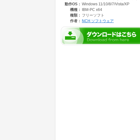
動作OS：
Windows 11/10/8/7/Vista/XP
【DreamPlanはここが違います】
機種：
IBM-PC x64
・シンプルなデザインで初心者でも簡単に使え
種類：
フリーソフト
・図面をトレースできるので増改築のプランが
作者：
NCH ソフトウェア
・自作の3Dアイテム等も挿入できるのでより
・お庭のデザインもできるのでガーデニングに
・実際に使うペンキの色を画像ファイルとして
【こんな方におすすめです】
・お家の増改築のデザインを作成したい方
・お部屋の模様替えのシミュレーションをした
・壁の塗り替え前にテストを行いたい方
・ガーデニングのプランを練りたい方
・趣味で家のデザインをしてみたい方
・マンガの背景に正確なパースで家や部屋を描