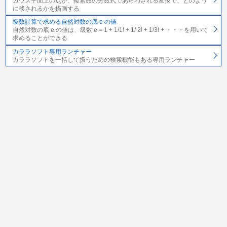
ガウス平面上の点が、複素数の分数式であらわされる変換で、どのよう
に移されるかを描画する
級数計算で求める自然対数の底 e の値
自然対数の底 e の値は、級数 e = 1 + 1/1! + 1/ 2! + 1/3! + ・・・を用いて
求めることができる
カララソフト専用ランチャー
カララソフトを一括して扱うための検索機能もある専用ランチャー