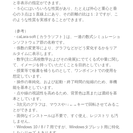
と非表示の指定ができます。
・５心にはいろいろな性質があり、たとえば外心と重心と垂
心の３点は１直線上にあり、その距離の比は１:２ですが、こ
のような性質を実感することができます。
（参考）
・caLara-soft ( カララソフト ) は、一連の数式シミュレーショ
ンソフトウェア群の名称です。
・係数の変更等により、グラフなどがどう変化するかをリア
ルタイムに表示します。
・数学(主に高校数学およびその発展)にでてくる式や量に関し
て、イメージを持っていただくことを目的としています。
・授業等で板書を補うものとして、ワンポイントでの使用を
想定しています。
・操作の単純化、および起動・終了時間の短縮のため、単機
能を基本としています。
・点や線の視認性を高めるため、背景色は黒または濃紺を基
本としています。
・3次元のグラフは、マウスや↑↓←→キーで回転させてみるこ
とができます。
・面倒なインストールは不要で、すぐ使え、レジストリ も汚
しません。
・Windows 10 / 8 / 7 用ですが、Windowsタブレット用に特化
したシリーズ もあります。