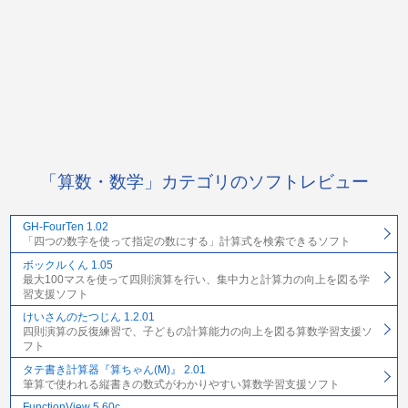
「算数・数学」カテゴリのソフトレビュー
GH-FourTen 1.02
「四つの数字を使って指定の数にする」計算式を検索できるソフト
ボックルくん 1.05
最大100マスを使って四則演算を行い、集中力と計算力の向上を図る学
習支援ソフト
けいさんのたつじん 1.2.01
四則演算の反復練習で、子どもの計算能力の向上を図る算数学習支援ソ
フト
タテ書き計算器『算ちゃん(M)』 2.01
筆算で使われる縦書きの数式がわかりやすい算数学習支援ソフト
FunctionView 5.60c