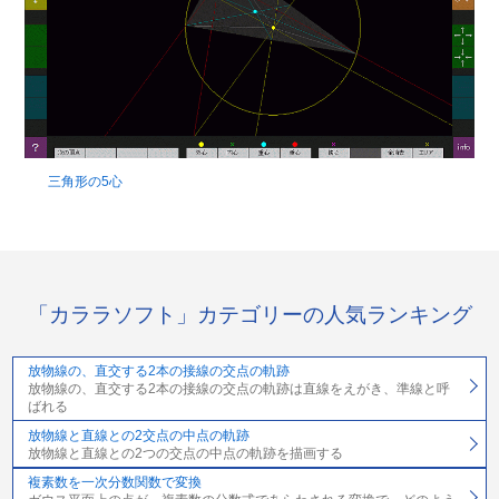
三角形の5心
「カララソフト」カテゴリーの人気ランキング
放物線の、直交する2本の接線の交点の軌跡
放物線の、直交する2本の接線の交点の軌跡は直線をえがき、準線と呼
ばれる
放物線と直線との2交点の中点の軌跡
放物線と直線との2つの交点の中点の軌跡を描画する
複素数を一次分数関数で変換