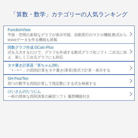
「算数・数学」カテゴリーの人気ランキング
FunctionView
平面・空間の多様なグラフが表示可能、自動実行のマクロ機能,数式から
waveデータを作る機能も搭載
関数グラフ作成 GCalc-Plus
式を入力するだけで、グラフを作成する数式グラフ化ソフト 二次元に加
え、新しく三次元グラフにも対応
タテ書き計算器『算ちゃん(M)』
「+ - × ÷ 」の四則計算をタテ書き(筆算)形式で計算・表示する
GH-FourTen
四つの数字を四則計算して指定数にする式を検索する
けいさんのたつじん
一桁の簡単な四則演算の練習ソフト 履歴機能付き