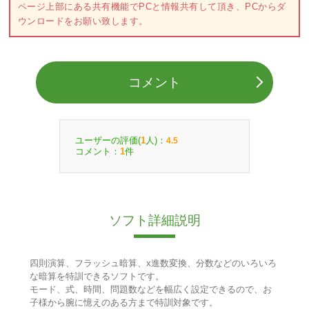
ページ上部にある共有機能でPCと情報共有して頂き、PCからダ
ウンロードをお願い致します。
コメント
ユーザーの評価(
人)：
1
4.5
コメント：
件
1
ソフト詳細説明
四則演算、フラッシュ暗算、x進数変換、分数などのいろいろ
な暗算を特訓できるソフトです。
モード、式、時間、問題数などを幅広く設定できるので、お
子様から腕に憶えのある方まで特訓対象です。