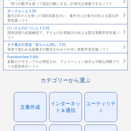
「四つの数字を使って指定の数にする」計算式を検索できるソフト
ボックルくん 1.05
最大100マスを使って四則演算を行い、集中力と計算力の向上を図る学
習支援ソフト
けいさんのたつじん 1.2.01
四則演算の反復練習で、子どもの計算能力の向上を図る算数学習支援ソ
フト
タテ書き計算器『算ちゃん(M)』 2.01
筆算で使われる縦書きの数式がわかりやすい算数学習支援ソフト
FunctionView 5.60c
多数のデモサンプルが用意され、アニメーション表示も可能な関数グラ
フ＆図形表示ソフト
カテゴリーから選ぶ
インターネッ
ユーティリテ
文書作成
ト＆通信
ィ