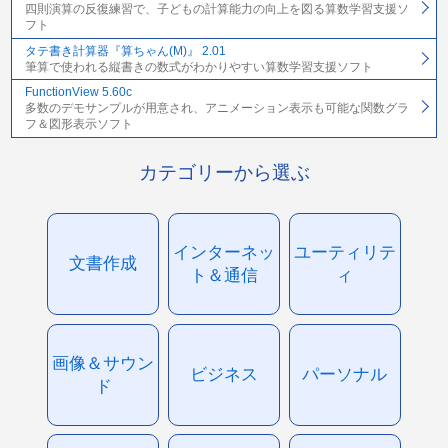
四則演算の反復練習で、子どもの計算能力の向上を図る算数学習支援ソ
フト
タテ書き計算器『算ちゃん(M)』 2.01
筆算で使われる縦書きの数式がわかりやすい算数学習支援ソフト
FunctionView 5.60c
多数のデモサンプルが用意され、アニメーション表示も可能な関数グラ
フ＆図形表示ソフト
カテゴリーから選ぶ
インターネッ
ユーティリテ
文書作成
ト＆通信
ィ
画像＆サウン
ビジネス
パーソナル
ド