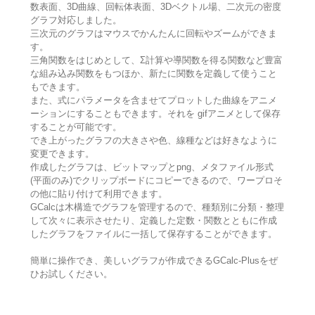
数表面、3D曲線、回転体表面、3Dベクトル場、二次元の密度
グラフ対応しました。
三次元のグラフはマウスでかんたんに回転やズームができま
す。
三角関数をはじめとして、Σ計算や導関数を得る関数など豊富
な組み込み関数をもつほか、新たに関数を定義して使うこと
もできます。
また、式にパラメータを含ませてプロットした曲線をアニメ
ーションにすることもできます。それを gifアニメとして保存
することが可能です。
でき上がったグラフの大きさや色、線種などは好きなように
変更できます。
作成したグラフは、ビットマップとpng、メタファイル形式
(平面のみ)でクリップボードにコピーできるので、ワープロそ
の他に貼り付けて利用できます。
GCalcは木構造でグラフを管理するので、種類別に分類・整理
して次々に表示させたり、定義した定数・関数とともに作成
したグラフをファイルに一括して保存することができます。
簡単に操作でき、美しいグラフが作成できるGCalc-Plusをぜ
ひお試しください。