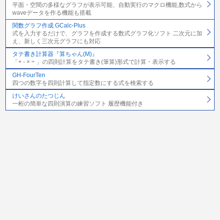
平面・空間の多様なグラフが表示可能、自動実行のマクロ機能,数式から
waveデータを作る機能も搭載
関数グラフ作成 GCalc-Plus
式を入力するだけで、グラフを作成する数式グラフ化ソフト 二次元に加
え、新しく三次元グラフにも対応
タテ書き計算器『算ちゃん(M)』
「+ - × ÷ 」の四則計算をタテ書き(筆算)形式で計算・表示する
GH-FourTen
四つの数字を四則計算して指定数にする式を検索する
けいさんのたつじん
一桁の簡単な四則演算の練習ソフト 履歴機能付き