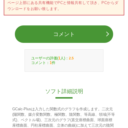
ページ上部にある共有機能でPCと情報共有して頂き、PCからダ
ウンロードをお願い致します。
コメント
ユーザーの評価(
人)：
1
2.5
コメント：
件
1
ソフト詳細説明
GCalc-Plusは入力した関数式のグラフを作成します。二次元
(陽関数、媒介変数関数、極関数、陰関数、等高線、領域(不等
式)、ベクトル場)、三次元のグラフ(直交座標曲面、球面座標
座標曲面、円柱座標曲面、立体の曲線)に加えて三次元の陰関