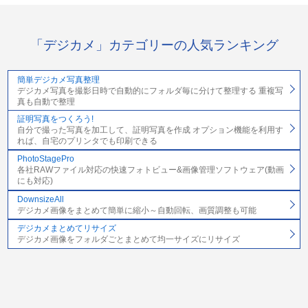
「デジカメ」カテゴリーの人気ランキング
簡単デジカメ写真整理
デジカメ写真を撮影日時で自動的にフォルダ毎に分けて整理する 重複写
真も自動で整理
証明写真をつくろう!
自分で撮った写真を加工して、証明写真を作成 オプション機能を利用す
れば、自宅のプリンタでも印刷できる
PhotoStagePro
各社RAWファイル対応の快速フォトビュー&画像管理ソフトウェア(動画
にも対応)
DownsizeAll
デジカメ画像をまとめて簡単に縮小～自動回転、画質調整も可能
デジカメまとめてリサイズ
デジカメ画像をフォルダごとまとめて均一サイズにリサイズ