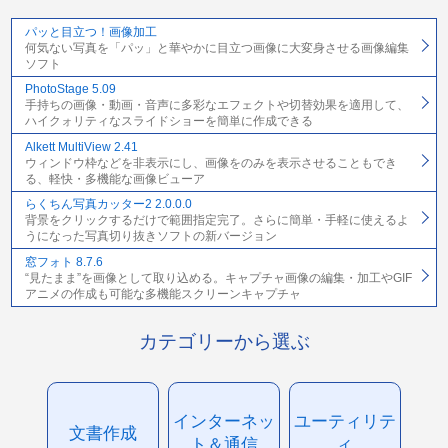
パッと目立つ！画像加工
何気ない写真を「パッ」と華やかに目立つ画像に大変身させる画像編集
ソフト
PhotoStage 5.09
手持ちの画像・動画・音声に多彩なエフェクトや切替効果を適用して、
ハイクォリティなスライドショーを簡単に作成できる
Alkett MultiView 2.41
ウィンドウ枠などを非表示にし、画像をのみを表示させることもでき
る、軽快・多機能な画像ビューア
らくちん写真カッター2 2.0.0.0
背景をクリックするだけで範囲指定完了。さらに簡単・手軽に使えるよ
うになった写真切り抜きソフトの新バージョン
窓フォト 8.7.6
“見たまま”を画像として取り込める。キャプチャ画像の編集・加工やGIF
アニメの作成も可能な多機能スクリーンキャプチャ
カテゴリーから選ぶ
インターネッ
ユーティリテ
文書作成
ト＆通信
ィ