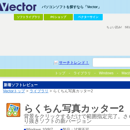
パソコンソフトを探すなら「Vector」
ソフトライブラリ
PCショップ
ベクターサイン
ちょい読み!
SE
サーチトレンド！
トップ
ライブラリ
Windows
Mac(
新着ソフトレビュー
Vectorトップ
>
ライブラリ
> らくちん写真カッター2
らくちん写真カッター2
背景をクリックするだけで範囲指定完了。さ
り抜きソフトの新バージョン
■
Windows 10/8/7
■
製品：試用不可