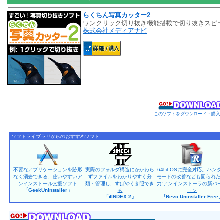
らくちん写真カッター2
ワンクリック切り抜き機能搭載で切り抜きスピ
株式会社メディアナビ
このソフトをダウンロード・購
ソフトライブラリからのおすすめソフト
不要なアプリケーションを跡形
実際のフォルダ構造にかかわら
64bit OSに完全対応。ハン
なく消去できる、使いやすいア
ずファイルをわかりやすく分
モードの改善なども図られた
ンインストール支援ソフト
類・管理し、すばやく参照でき
力”アンインストーラの新バ
「GeekUninstaller」
る
ョン
「dINDEX.2」
「Revo Uninstaller Fre