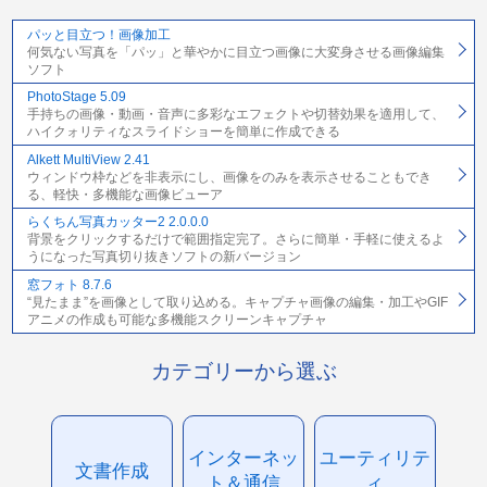
パッと目立つ！画像加工
何気ない写真を「パッ」と華やかに目立つ画像に大変身させる画像編集
ソフト
PhotoStage 5.09
手持ちの画像・動画・音声に多彩なエフェクトや切替効果を適用して、
ハイクォリティなスライドショーを簡単に作成できる
Alkett MultiView 2.41
ウィンドウ枠などを非表示にし、画像をのみを表示させることもでき
る、軽快・多機能な画像ビューア
らくちん写真カッター2 2.0.0.0
背景をクリックするだけで範囲指定完了。さらに簡単・手軽に使えるよ
うになった写真切り抜きソフトの新バージョン
窓フォト 8.7.6
“見たまま”を画像として取り込める。キャプチャ画像の編集・加工やGIF
アニメの作成も可能な多機能スクリーンキャプチャ
カテゴリーから選ぶ
インターネッ
ユーティリテ
文書作成
ト＆通信
ィ