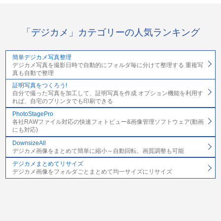
「デジカメ」カテゴリーの人気ランキング
簡単デジカメ写真整理
デジカメ写真を撮影日時で自動的にフォルダ毎に分けて整理する 重複写
真も自動で整理
証明写真をつくろう!
自分で撮った写真を加工して、証明写真を作成 オプション機能を利用す
れば、自宅のプリンタでも印刷できる
PhotoStagePro
各社RAWファイル対応の快速フォトビュー&画像管理ソフトウェア(動画
にも対応)
DownsizeAll
デジカメ画像をまとめて簡単に縮小～自動回転、画質調整も可能
デジカメまとめてリサイズ
デジカメ画像をフォルダごとまとめて均一サイズにリサイズ