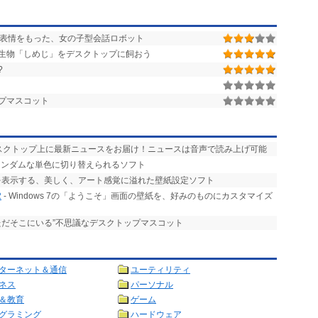
の表情をもった、女の子型会話ロボット
生物「しめじ」をデスクトップに飼おう
?
プマスコット
デスクトップ上に最新ニュースをお届け！ニュースは音声で読み上げ可能
ランダムな単色に切り替えられるソフト
を表示する、美しく、アート感覚に溢れた壁紙設定ソフト
2
- Windows 7の「ようこそ」画面の壁紙を、好みのものにカスタマイズ
ただそこにいる”不思議なデスクトップマスコット
ターネット＆通信
ユーティリティ
ネス
パーソナル
＆教育
ゲーム
グラミング
ハードウェア