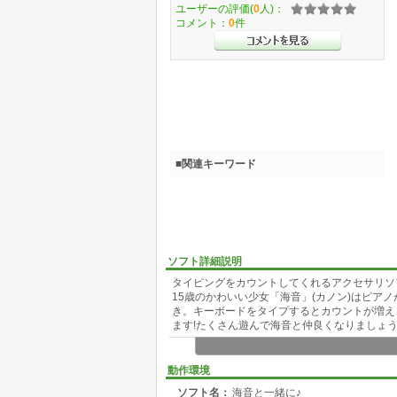
ユーザーの評価(
0
人)：
コメント：
0
件
■関連キーワード
ソフト詳細説明
タイピングをカウントしてくれるアクセサリソ
15歳のかわいい少女「海音」(カノン)はピアノ
き。キーボードをタイプするとカウントが増え
ます!たくさん遊んで海音と仲良くなりましょう
動作環境
ソフト名：
海音と一緒に♪