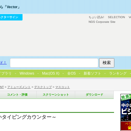
「Vector」
ベクターサイン
ちょい読み!
SELECTION
V
NGS Corporate Site
ド！
イブラリ
Windows
Mac(OS X)
全OS
新着ソフト
ランキング
/NT
>
アミューズメント
>
デスクトップ
>
マスコット
コメント・評価
スクリーンショット
ダウンロード
いタイピングカウンター～