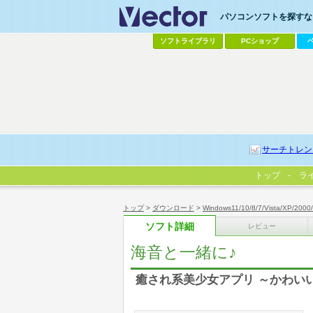
パソコンソフトを探すなら
ソフトライブラリ
PCショップ
サーチトレン
トップ
ラ
トップ
>
ダウンロード
>
Windows11/10/8/7/Vista/XP/2000
ソフト詳細
レビュー
海音と一緒に♪
癒され系美少女アプリ ～かわい