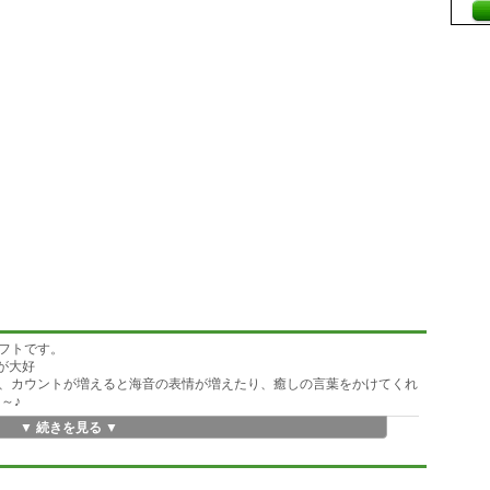
フトです。
が大好
、カウントが増えると海音の表情が増えたり、癒しの言葉をかけてくれ
～♪
▼ 続きを見る ▼