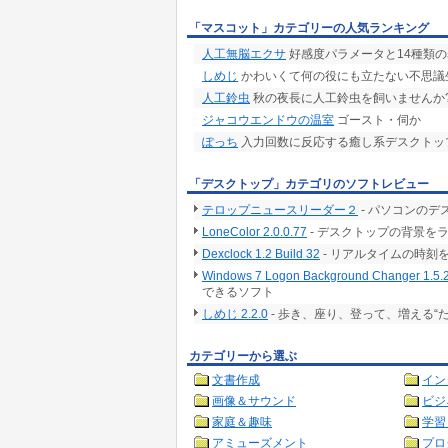
「マスコット」カテゴリーの人気ランキング
人工無脳エクサ
好感度パラメータと14種類
しめじ
かわいくて何の役にも立たない不思議
人工鈴虫
秋の夜長に人工鈴虫を飼いませんか
ジャコウエンドウの温室
ゴースト・伺か
ぽっち
入力回数に反応する癒し系デスクトッ
「デスクトップ」カテゴリのソフトレビュー
テロップニュースリーダー２
- パソコンの
LoneColor 2.0.0.77
- デスクトップの背景を
Dexclock 1.2 Build 32
- リアルタイムの時刻
Windows 7 Logon Background Changer 1.5.
できるソフト
しめじ 2.2.0
- 歩き、座り、登って、増える“
カテゴリーから選ぶ
文書作成
イン
画像＆サウンド
ビジ
家庭＆趣味
学習
アミューズメント
プロ