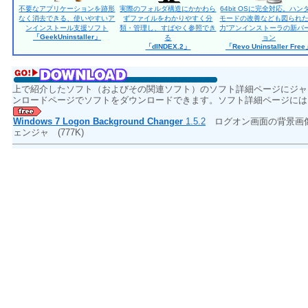
不要なアプリケーションを跡形
実際のフォルダ構造にかかわら
64bit OSに完全対応。ハン
なく消去できる、使いやすいア
ずファイルをわかりやすく分
モードの改善なども図られた
ンインストール支援ソフト
類・管理し、すばやく参照でき
力”アンインストーラの新バ
「GeekUninstaller」
る
ョン
「dINDEX.2」
「Revo Uninstaller Fre
上で紹介したソフト（およびその関連ソフト）のソフト詳細ページにジャ
ンロードページでソフトをダウンロードできます。ソフト詳細ページには
Windows 7 Logon Background Changer
1.5.2
ログオン画面の背景画
ェンジャ
(777K)