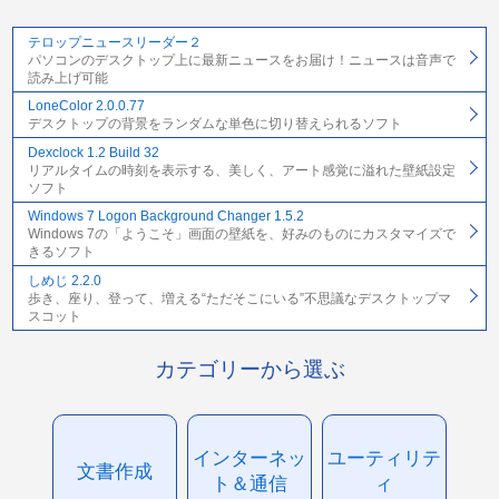
テロップニュースリーダー２
パソコンのデスクトップ上に最新ニュースをお届け！ニュースは音声で
読み上げ可能
LoneColor 2.0.0.77
デスクトップの背景をランダムな単色に切り替えられるソフト
Dexclock 1.2 Build 32
リアルタイムの時刻を表示する、美しく、アート感覚に溢れた壁紙設定
ソフト
Windows 7 Logon Background Changer 1.5.2
Windows 7の「ようこそ」画面の壁紙を、好みのものにカスタマイズで
きるソフト
しめじ 2.2.0
歩き、座り、登って、増える“ただそこにいる”不思議なデスクトップマ
スコット
カテゴリーから選ぶ
インターネッ
ユーティリテ
文書作成
ト＆通信
ィ