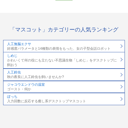
「マスコット」カテゴリーの人気ランキング
人工無脳エクサ
好感度パラメータと14種類の表情をもった、女の子型会話ロボット
しめじ
かわいくて何の役にも立たない不思議生物「しめじ」をデスクトップに
飼おう
人工鈴虫
秋の夜長に人工鈴虫を飼いませんか?
ジャコウエンドウの温室
ゴースト・伺か
ぽっち
入力回数に反応する癒し系デスクトップマスコット