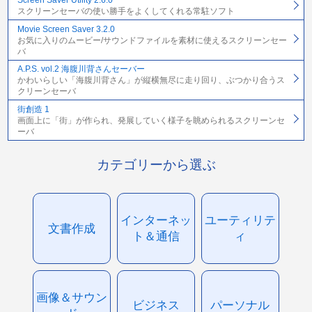
Screen Saver Utility 2.6.0
スクリーンセーバの使い勝手をよくしてくれる常駐ソフト
Movie Screen Saver 3.2.0
お気に入りのムービー/サウンドファイルを素材に使えるスクリーンセー
バ
A.P.S. vol.2 海腹川背さんセーバー
かわいらしい「海腹川背さん」が縦横無尽に走り回り、ぶつかり合うス
クリーンセーバ
街創造 1
画面上に「街」が作られ、発展していく様子を眺められるスクリーンセ
ーバ
カテゴリーから選ぶ
インターネッ
ユーティリテ
文書作成
ト＆通信
ィ
画像＆サウン
ビジネス
パーソナル