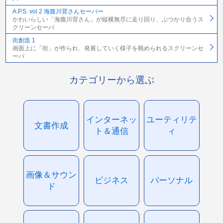
A.P.S. vol.2 海腹川背さんセーバー
かわいらしい「海腹川背さん」が縦横無尽に走り回り、ぶつかり合うス
クリーンセーバ
街創造 1
画面上に「街」が作られ、発展していく様子を眺められるスクリーンセ
ーバ
カテゴリーから選ぶ
インターネッ
ユーティリテ
文書作成
ト＆通信
ィ
画像＆サウン
ビジネス
パーソナル
ド