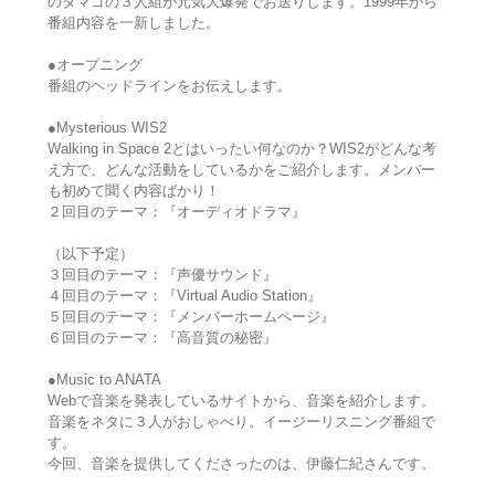
のタマゴの３人組が元気大爆発でお送りします。1999年から
番組内容を一新しました。
●オープニング
番組のヘッドラインをお伝えします。
●Mysterious WIS2
Walking in Space 2とはいったい何なのか？WIS2がどんな考
え方で、どんな活動をしているかをご紹介します。メンバー
も初めて聞く内容ばかり！
２回目のテーマ：『オーディオドラマ』
（以下予定）
３回目のテーマ：『声優サウンド』
４回目のテーマ：『Virtual Audio Station』
５回目のテーマ：『メンバーホームページ』
６回目のテーマ：『高音質の秘密』
●Music to ANATA
Webで音楽を発表しているサイトから、音楽を紹介します。
音楽をネタに３人がおしゃべり。イージーリスニング番組で
す。
今回、音楽を提供してくださったのは、伊藤仁紀さんです。