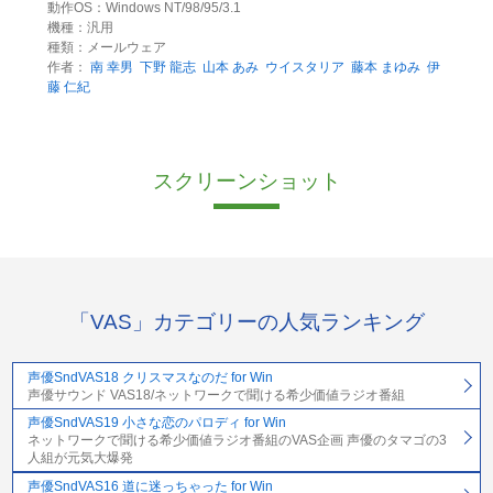
動作OS：Windows NT/98/95/3.1
機種：汎用
種類：メールウェア
作者：
南 幸男
下野 龍志
山本 あみ
ウイスタリア
藤本 まゆみ
伊
藤 仁紀
スクリーンショット
「VAS」カテゴリーの人気ランキング
声優SndVAS18 クリスマスなのだ for Win
声優サウンド VAS18/ネットワークで聞ける希少価値ラジオ番組
声優SndVAS19 小さな恋のパロディ for Win
ネットワークで聞ける希少価値ラジオ番組のVAS企画 声優のタマゴの3
人組が元気大爆発
声優SndVAS16 道に迷っちゃった for Win