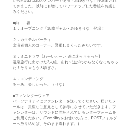
からMaruStudioのメンバーである「みゆきりな」が派遣され
てきました。以前にも増してパワーアップした番組をお楽し
みください。
■内 容
１．オープニング「18歳ギャル・みゆきりな」登場！
２．カクテルパーティ
出演者個人のコーナー。緊張しまくったみたいです。
３．ミニドラマ【わーいわーい 道に迷っちゃった】
温泉旅行に出かけた3人組。あれ？道がわからなくなっちゃっ
た！そりゃもう大騒ぎさ。
４．エンディング
あ～あ、楽しかった。（りな）
■ファンレターウェア
パーソナリティにファンレターを送ってください。届いたメ
ールは、貴重なご意見として参考にさせていただきます。フ
ァンレターは、サウンドに同梱されているレターフォームを
ご利用ください。(ComNiftyをお使いの方は、POSTフォルダ
ーへ放り込めば、そのまま送れます。)