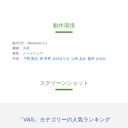
動作環境
動作OS：Windows 3.1
機種：汎用
種類：メールウェア
作者：
下野 龍志
南 幸男
みゆきりな
山本 あみ
藤本 まゆみ
スクリーンショット
「VAS」カテゴリーの人気ランキング