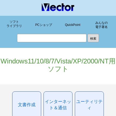
ソフト
みんなの
PCショップ
QuickPoint
ライブラリ
電子署名
Windows11/10/8/7/Vista/XP/2000/NT用
ソフト
インターネッ
ユーティリテ
文書作成
ト＆通信
ィ