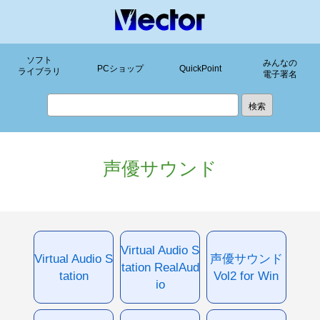
ソフト
みんなの
PCショップ
QuickPoint
ライブラリ
電子署名
声優サウンド
Virtual Audio S
Virtual Audio S
声優サウンド
tation RealAud
tation
Vol2 for Win
io