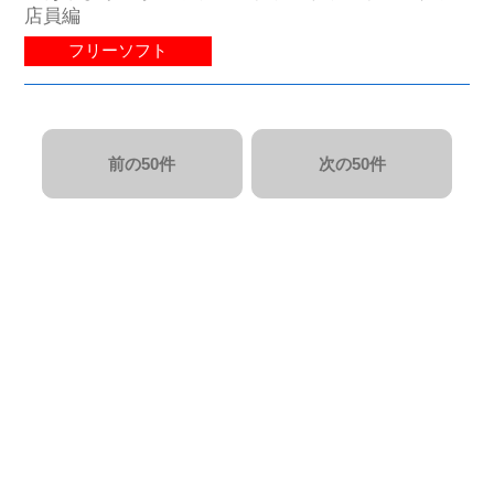
店員編
フリーソフト
前の50件
次の50件