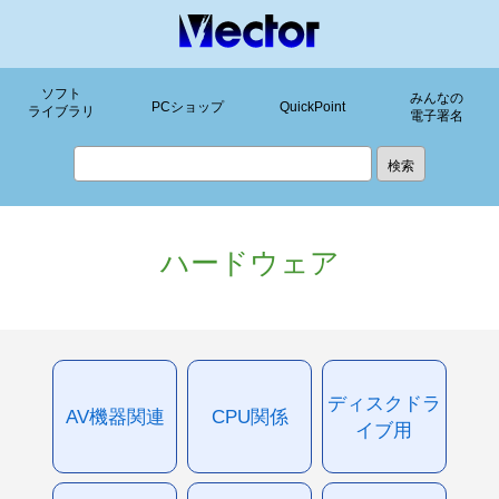
ソフト
みんなの
PCショップ
QuickPoint
ライブラリ
電子署名
ハードウェア
ディスクドラ
AV機器関連
CPU関係
イブ用