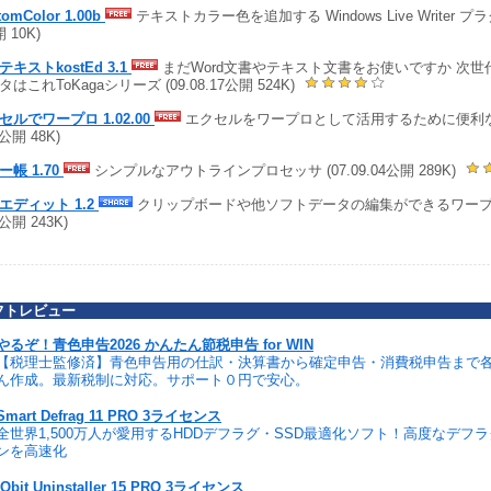
tomColor 1.00b
テキストカラー色を追加する Windows Live Writer プラグイ
 10K)
テキストkostEd 3.1
まだWord文書やテキスト文書をお使いですか 次世
はこれToKagaシリーズ (09.08.17公開 524K)
セルでワープロ 1.02.00
エクセルをワープロとして活用するために便利なアド
3公開 48K)
ー帳 1.70
シンプルなアウトラインプロセッサ (07.09.04公開 289K)
エディット 1.2
クリップボードや他ソフトデータの編集ができるワープロソ
0公開 243K)
フトレビュー
やるぞ！青色申告2026 かんたん節税申告 for WIN
【税理士監修済】青色申告用の仕訳・決算書から確定申告・消費税申告まで
ん作成。最新税制に対応。サポート０円で安心。
Smart Defrag 11 PRO 3ライセンス
全世界1,500万人が愛用するHDDデフラグ・SSD最適化ソフト！高度なデフ
ンを高速化
IObit Uninstaller 15 PRO 3ライセンス