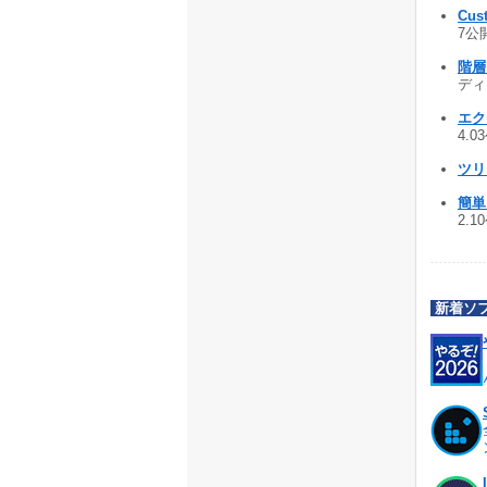
Cus
7公開
階層
ディタ
エク
4.0
ツリ
簡単
2.1
新着ソ