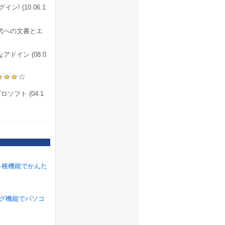
ン! (10.06.1
代への文書とエ
イン (08.0
フト (04.1
各種機能でかんた
ラグ機能でパソコ