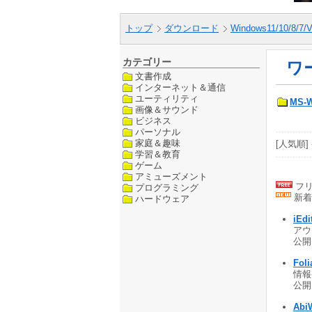
トップ
ダウンロード
Windows11/10/8/7/V
カテゴリー
ワ
文書作成
インターネット＆通信
ユーティリティ
MS-
画像＆サウンド
ビジネス
パーソナル
家庭＆趣味
[人気順] 
学習＆教育
ゲーム
アミューズメント
フリ
プログラミング
新着
ハードウェア
iEdi
アウ
公開 
Foli
情報
公開 
Abi