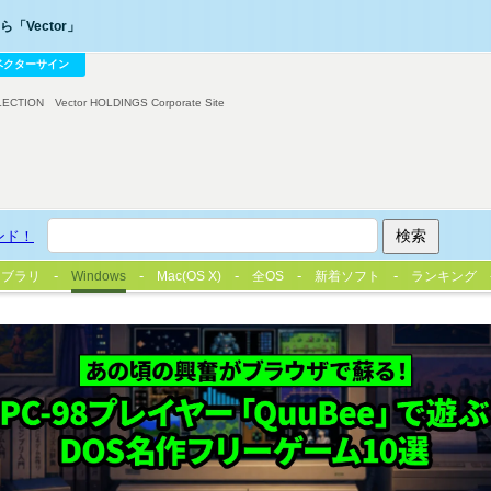
「Vector」
ベクターサイン
LECTION
Vector HOLDINGS Corporate Site
ンド！
イブラリ
Windows
Mac(OS X)
全OS
新着ソフト
ランキング