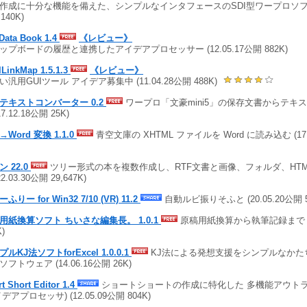
作成に十分な機能を備えた、シンプルなインタフェースのSDI型ワープロソフト (1
,140K)
Data Book 1.4
《レビュー》
ップボードの履歴と連携したアイデアプロセッサー (12.05.17公開 882K)
lLinkMap 1.5.1.3
《レビュー》
い汎用GUIツール アイデア募集中 (11.04.28公開 488K)
テキストコンバーター 0.2
ワープロ「文豪mini5」の保存文書からテキ
17.12.18公開 25K)
Word 変換 1.1.0
青空文庫の XHTML ファイルを Word に読み込む (17.0
 22.0
ツリー形式の本を複数作成し、RTF文書と画像、フォルダ、HT
22.03.30公開 29,647K)
ふりー for Win32 7/10 (VR) 11.2
自動ルビ振りそふと (20.05.20公開 5,
用紙換算ソフト ちいさな編集長。 1.0.1
原稿用紙換算から執筆記録まで (16.
K)
ルKJ法ソフトforExcel 1.0.0.1
KJ法による発想支援をシンプルなかたち
フトウェア (14.06.16公開 26K)
t Short Editor 1.4
ショートショートの作成に特化した 多機能アウト
デアプロセッサ) (12.05.09公開 804K)