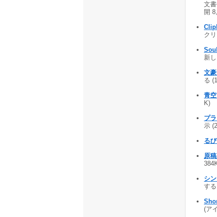
文書
開 8
Clip
クリ
Sou
新し
文豪
る (
青空→
K)
プラン
示 (
るびー
原稿
384
シンプ
するソ
Shor
(アイ