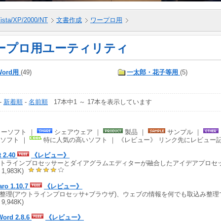
ista/XP/2000/NT
文書作成
ワープロ用
ープロ用ユーティリティ
Word用
(49)
一太郎・花子等用
(5)
-
新着順
-
名前順
17本中1 ～ 17本を表示しています
ーソフト ｜
シェアウェア ｜
製品 ｜
サンプル ｜
ソフト ｜
特に人気の高いソフト ｜ 《レビュー》 リンク先にレビュー
t 2.40
《レビュー》
トラインプロセッサーとダイアグラムエディターが融合したアイデアプロセッサー (
1,983K)
aro 1.10.7
《レビュー》
整理(アウトラインプロセッサ+ブラウザ)、ウェブの情報を何でも取込み整理できる 
9,948K)
Word 2.8.6
《レビュー》