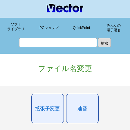
ソフト
みんなの
PCショップ
QuickPoint
ライブラリ
電子署名
ファイル名変更
拡張子変更
連番