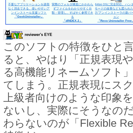
不要なアプリケーションを跡形
実際のフォルダ構造にかかわら
64bit OSに完全対応。ハン
なく消去できる、使いやすいア
ずファイルをわかりやすく分
モードの改善なども図られた
ンインストール支援ソフト
類・管理し、すばやく参照でき
力”アンインストーラの新バ
「GeekUninstaller」
る
ョン
「dINDEX.2」
「Revo Uninstaller Fre
reviewer's EYE
このソフトの特徴をひと
ると、やはり「正規表現
る高機能リネームソフト
てしまう。正規表現にス
上級者向けのような印象
ないし、実際にそうなの
わらないのが「Flexible 