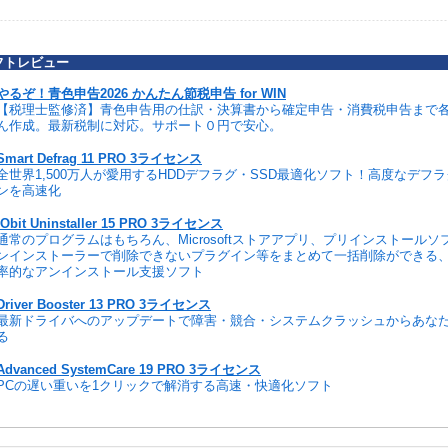
フトレビュー
やるぞ！青色申告2026 かんたん節税申告 for WIN
【税理士監修済】青色申告用の仕訳・決算書から確定申告・消費税申告まで
ん作成。最新税制に対応。サポート０円で安心。
Smart Defrag 11 PRO 3ライセンス
全世界1,500万人が愛用するHDDデフラグ・SSD最適化ソフト！高度なデフ
ンを高速化
IObit Uninstaller 15 PRO 3ライセンス
通常のプログラムはもちろん、Microsoftストアアプリ、プリインストール
ンインストーラーで削除できないプラグイン等をまとめて一括削除ができる
率的なアンインストール支援ソフト
Driver Booster 13 PRO 3ライセンス
最新ドライバへのアップデートで障害・競合・システムクラッシュからあな
る
Advanced SystemCare 19 PRO 3ライセンス
PCの遅い重いを1クリックで解消する高速・快適化ソフト