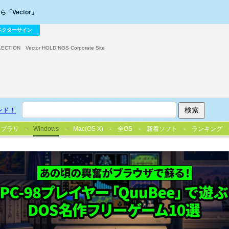
「Vector」
ベクターサイン
LECTION
Vector HOLDINGS Corporate Site
ンド！
イブラリ
Windows
Mac(OS X)
全OS
新着ソフト
ランキング