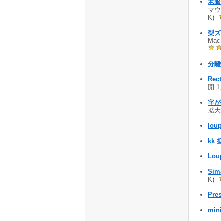
老眼
マウ
K)
梨ズ
Ma
分離
Rec
開 1
字が
拡大
loup
kk 
Lou
Sim
K)
Pre
min