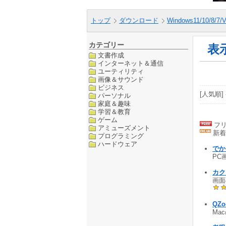
トップ
ダウンロード
Windows11/10/8/7/V
カテゴリー
表
文書作成
インターネット＆通信
ユーティリティ
画像＆サウンド
ビジネス
[人気順] 
パーソナル
家庭＆趣味
学習＆教育
ゲーム
フリ
アミューズメント
新着
プログラミング
ハードウェア
でか
PC
カク
画面
QZ
Ma