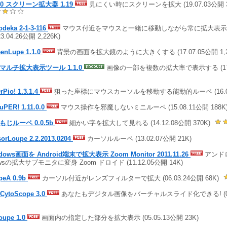
o0 スクリーン拡大器 1.19
見にくい時にスクリーンを拡大 (19.07.03公開 3
odeka 2-1-3-116
マウス付近をマウスと一緒に移動しながら常に拡大表示
23.04.26公開 2,226K)
eenLupe 1.1.0
背景の画面を拡大鏡のように大きくする (17.07.05公開 1,2
マルチ拡大表示ツール 1.1.0
画像の一部を複数の拡大率で表示する (17.02
Pio! 1.3.1.4
狙った座標にマウスカーソルを移動する能動的ルーペ (16.05.1
uPER! 1.11.0.0
マウス操作を邪魔しないミニルーペ (15.08.11公開 188K
もじルーペ 0.0.5b
細かい字を拡大して見れる (14.12.08公開 370K)
sorLoupe 2.2.2013.0204
カーソルルーペ (13.02.07公開 21K)
dows画面を Android端末で拡大表示 Zoom Monitor 2011.11.26
アンドロ
owsの拡大サブモニタに変身 Zoom ドロイド (11.12.05公開 14K)
peA 0.9b
カーソル付近がレンズフィルターで拡大 (06.03.24公開 68K)
CytoScope 3.0
あなたもデジタル画像をバーチャルスライド化できる! (06.0
oupe 1.0
画面内の指定した部分を拡大表示 (05.05.13公開 23K)