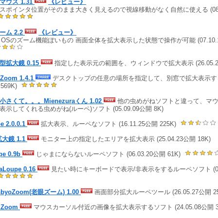
マウス 1.31
《レビュー》
スポインタ位置がそのまま大きく見えるので視線移動がなく自然に使える (08.05
ーム 2.2
《レビュー》
c OSのズーム機能ぽいもの 画面全体を拡大表示した状態で操作が可能 (07.10.1
型拡大鏡 0.15
指定した表示元の範囲を、ウィンドウで拡大表示 (26.05.20公
tZoom 1.4.1
デスクトップの任意の場所を指定して、別窓で拡大表示する (1
,569K)
小さくて。。。Mienezuraくん 1.02
他の虫めがねソフトと違って、マウ
表示してくれる虫めがね(ルーペ)ソフト (05.09.09公開 8K)
e 2.0.0.1
拡大表示、ルーペなソフト (16.11.25公開 225K)
拡大鏡 1.1
モニター上の指定したエリアを拡大表示 (25.04.23公開 18K)
pe 0.9b
じゃまにならないルーペソフト (06.03.20公開 61K)
aLoupe 0.16
見たい時にキーボードで表示/非表示をするルーペソフト (07.0
sbyoZoom(老眼ズーム) 1.00
画面部分拡大ルーペツール (26.05.27公開 25,
iZoom
マウスカーソル付近の画像を拡大表示するソフト (24.05.08公開 3,9