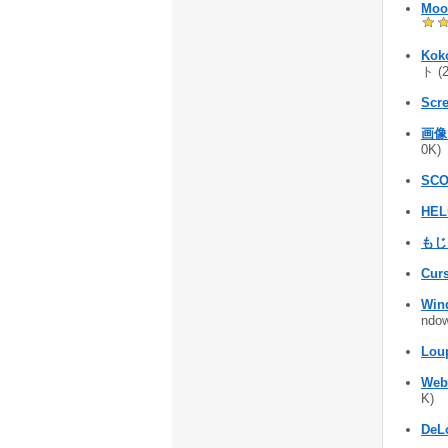
Mo
Kok
ト (
Scr
画像
0K)
SCOr
HEL
もじ
Cur
Win
nd
Lou
Web
K)
DeL