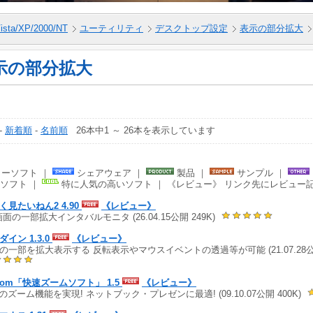
ista/XP/2000/NT
ユーティリティ
デスクトップ設定
表示の部分拡大
示の部分拡大
-
新着順
-
名前順
26本中1 ～ 26本を表示しています
ーソフト ｜
シェアウェア ｜
製品 ｜
サンプル ｜
ソフト ｜
特に人気の高いソフト ｜ 《レビュー》 リンク先にレビュー
く見たいねん2 4.90
《レビュー》
画面の一部拡大インタバルモニタ (26.04.15公開 249K)
ダイン 1.3.0
《レビュー》
の一部を拡大表示する 反転表示やマウスイベントの透過等が可能 (21.07.28公開 
oom「快速ズームソフト」 1.5
《レビュー》
cのズーム機能を実現! ネットブック・プレゼンに最適! (09.10.07公開 400K)