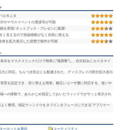
グ
バルモニタ
表示やマウスイベントの透過等が可能
能を実現! ネットブック・プレゼンに最適!
きく見えるので視線移動がなく自然に使える
画面全体を拡大表示した状態で操作が可能
ー
・表示をマスクスリックだけで簡単に“微調整”し、自分好みにカスタマイ
での拡大に対応。ちらつき防止にも配慮された、ディスプレイの部分拡大表示
る背景を設定でき、切り替えも簡単。幅広いユーザ層に対応する、使いや
プ端への移動で、あらかじめ指定しておいたウィンドウがサッと表示され
率よく整理。指定ウィンドウをタブインタフェースにできる“アプリケー
ターネット＆通信
ユーティリティ