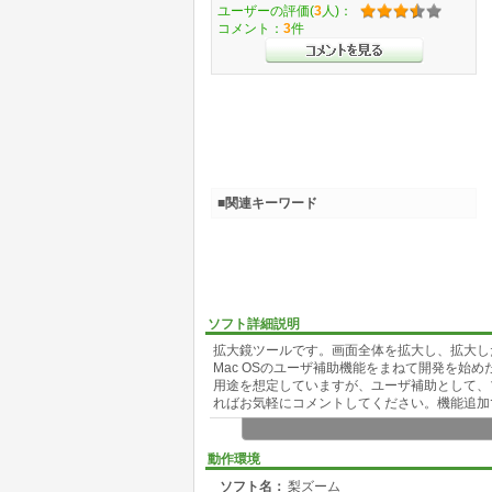
ユーザーの評価(
3
人)：
コメント：
3
件
■関連キーワード
ソフト詳細説明
拡大鏡ツールです。画面全体を拡大し、拡大し
Mac OSのユーザ補助機能をまねて開発を始
用途を想定していますが、ユーザ補助として、
ればお気軽にコメントしてください。機能追加
動作環境
ソフト名：
梨ズーム