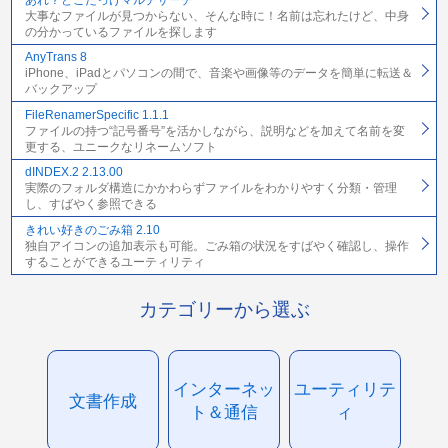
大事なファイルが見つからない、そんな時に！名前は忘れたけど、中身
の分かっているファイルを探します
AnyTrans 8
iPhone、iPadとパソコンの間で、音楽や画像等のデータを簡単に転送＆
バックアップ
FileRenamerSpecific 1.1.1
ファイルの持つ“記号番号”を活かしながら、説明などを加えて名前を変
更する、ユニークなリネームソフト
dINDEX.2 2.13.00
実際のフォルダ構造にかかわらずファイルをわかりやすく分類・管理
し、すばやく参照できる
きれい好きのごみ箱 2.10
独自アイコンの追加表示も可能。ごみ箱の状況をすばやく確認し、操作
することができるユーティリティ
カテゴリーから選ぶ
インターネッ
ユーティリテ
文書作成
ト＆通信
ィ