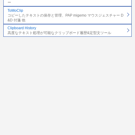
ー
ToMoClip
コピーしたテキストの保存と管理、PAP migemo マウスジェスチャー D
&D 付箋 他
Clipboard History
高度なテキスト処理が可能なクリップボード履歴&定型文ツール