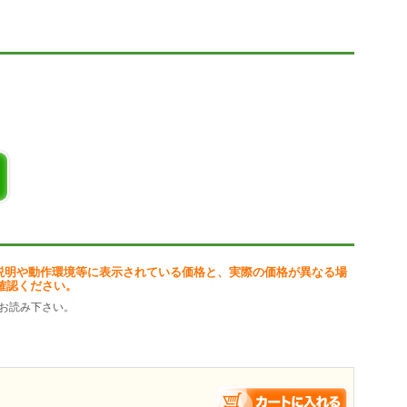
は自動でサーバーから削除することができます。
せます。)
メール
大)
語学習機能あり)
ル
セーフリスト
 ホワイトワード機能があります。
説明や動作環境等に表示されている価格と、実際の価格が異なる場
確認ください。
お読み下さい。
後すぐに見ることができます。
ルを選択削除(一括削除)することができます。
#.NET 用のメール送受信クラスライブラリを使用させていただいてます。
態素解析エンジン、和布蕪(MeCab)の機能を利用しています。