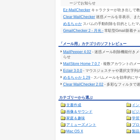
ージでお知らせ
Ez-MailChecker
キャラクターが吹き出しで教
Clear MailChecker
迷惑メールを非表示、ま
めるちゃか
スパムの手動削除を目的としたマルチ
GmailChecker 2 - 月光 -
常駐型Gmail新着チ
「メール用」カテゴリのソフトレビュー
MailPeeper 4.02
- 迷惑メール削除機能付き
らせ
MailStore Home 7.0.7
- 複数アカウントのメ
Eclair 3.0.0
- マウスジェスチャや選択文字列
めるちゃか 1.29
- スパムメールを効率的に
Clear MailChecker 2.02
- 多彩なフィルタで
カテゴリーから選ぶ
文書作成
イン
画像＆サウンド
ビジ
家庭＆趣味
学習
アミューズメント
プロ
Mac OS X
製品