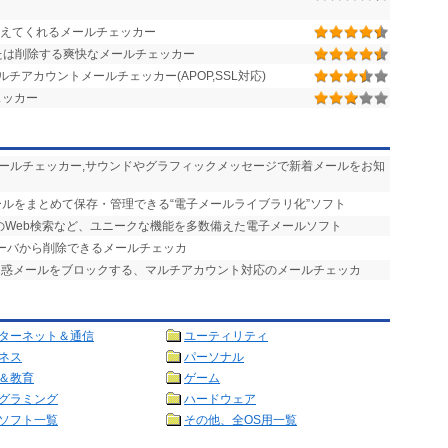
えてくれるメールチェッカー
たは削除する爽快なメールチェッカー
アカウントメールチェッカー(APOP,SSL対応)
ェッカー
メールチェッカー,サウンドやグラフィックメッセージで新着メールをお知
ールをまとめて保存・管理できる“電子メールライブラリ化”ソフト
のWeb検索など、ユニークな機能を多数備えた電子メールソフト
サーバから削除できるメールチェッカ
迷惑メールをブロックする、マルチアカウント対応のメールチェッカ
ターネット＆通信
ユーティリティ
ネス
パーソナル
＆教育
ゲーム
グラミング
ハードウェア
ソフト一覧
その他、全OS用一覧