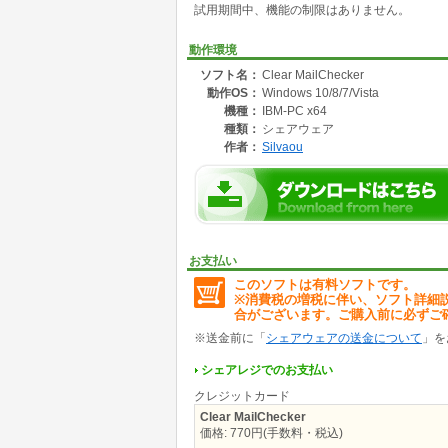
試用期間中、機能の制限はありません。
迷惑メールフィルタを搭載しています。
迷惑メールをポップアップに表示しない、また
(※誤検出した場合は、後からeml形式で元に戻
動作環境
ソフト名：
Clear MailChecker
フィルタの種類は、現在、
動作OS：
Windows 10/8/7/Vista
件名、本文に禁止(NG)ワードが含まれている
件名が2バイト文字のメール(英語メールに効果
機種：
IBM-PC x64
迷惑メールによく使われる単語を含むメール(単
種類：
シェアウェア
指定されたエンコードで書かれているメール
作者：
Silvaou
差出人が受信拒否リストに登録されているメー
発信元IPが指定した国(範囲)からのメール
サーバー名が偽造されているメール
を遮断します。
重要なメールを遮断しない方法として、
指定したメールアドレスを通過させる 差出人
お支払い
件名、本文に指定文字がある場合、通過させる
このソフトは有料ソフトです。
※消費税の増税に伴い、ソフト詳細
合がございます。ご購入前に必ずご
・受信メール一覧機能
簡易メールビューワとして使えます。
※送金前に「
シェアウェアの送金について
」を
テキストプレビュー機能もあり、メールを着信
削除済み迷惑メールの確認や、サーバーのメー
シェアレジでのお支払い
クレジットカード
メール受信用クラスにToki氏のVB.NET C
Clear MailChecker
迷惑メール-単語学習機能について
価格: 770円(手数料・税込)
迷惑メールの単語学習機能は、オープンソース形