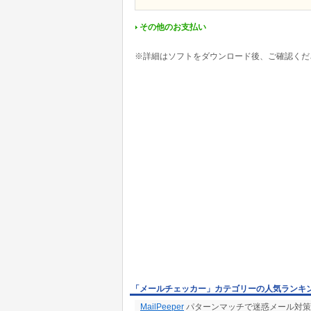
この機能をお使いになるには、あらかじめ和布蕪
詳しくはHelpをご覧ください。
その他のお支払い
※詳細はソフトをダウンロード後、ご確認くだ
「メールチェッカー」カテゴリーの人気ランキ
MailPeeper
パターンマッチで迷惑メール対策