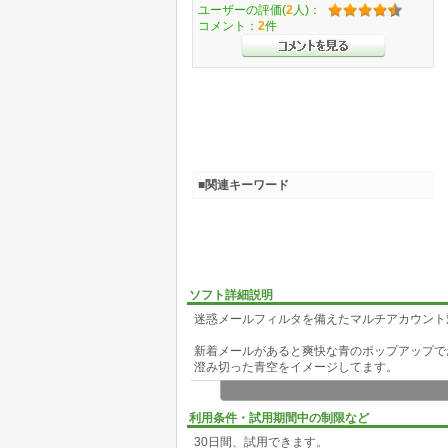
ユーザーの評価(
2
人)：
コメント：
2
件
■関連キーワード
ソフト詳細説明
迷惑メールフィルタを備えたマルチアカウント
新着メールがあると爽快な青のポップアップで
澄み切った青空をイメージしてます。
最大5つのアカウントのメールチェックが行え
(POP,APOP,IMAP接続対応 SSL接続対応）
利用条件・試用期間中の制限など
アカウント毎にポップアップの色、着信音を替
30日間、試用できます。