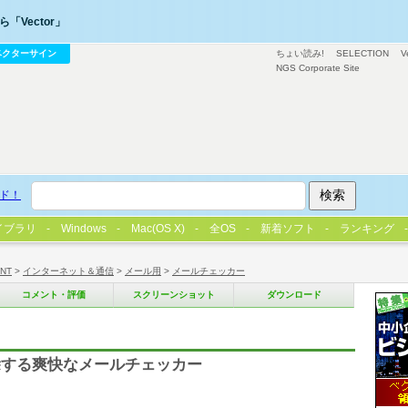
「Vector」
ベクターサイン
ちょい読み!
SELECTION
V
NGS Corporate Site
ド！
イブラリ
Windows
Mac(OS X)
全OS
新着ソフト
ランキング
/NT
>
インターネット＆通信
>
メール用
>
メールチェッカー
コメント・評価
スクリーンショット
ダウンロード
除する爽快なメールチェッカー