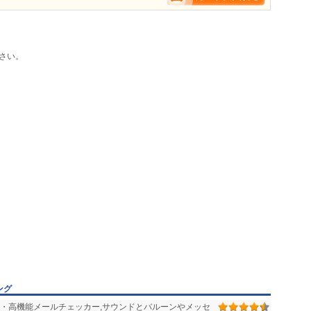
(MeCab)をインストールしておく必要があります。
さい。
ング
・高機能メールチェッカー,サウンドとバルーンやメッセ