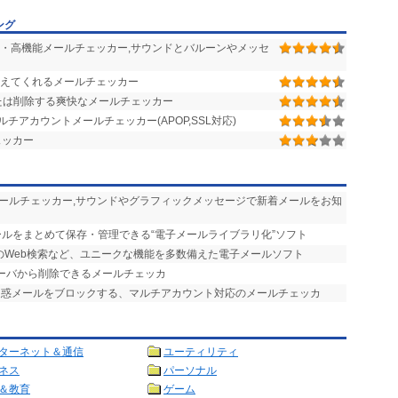
ング
・高機能メールチェッカー,サウンドとバルーンやメッセ
えてくれるメールチェッカー
たは削除する爽快なメールチェッカー
アカウントメールチェッカー(APOP,SSL対応)
ェッカー
メールチェッカー,サウンドやグラフィックメッセージで新着メールをお知
ールをまとめて保存・管理できる“電子メールライブラリ化”ソフト
のWeb検索など、ユニークな機能を多数備えた電子メールソフト
サーバから削除できるメールチェッカ
迷惑メールをブロックする、マルチアカウント対応のメールチェッカ
ターネット＆通信
ユーティリティ
ネス
パーソナル
＆教育
ゲーム