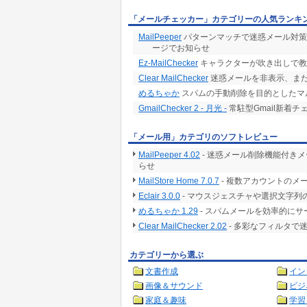
「メールチェッカー」カテゴリーの人気ランキ
MailPeeper
パターンマッチで迷惑メール対策
ージでお知らせ
Ez-MailChecker
キャラクターが吹き出しで教
Clear MailChecker
迷惑メールを非表示、ま
めるちゃか
スパムの手動削除を目的としたマルチ
GmailChecker 2 - 月光 -
常駐型Gmail新着チ
「メール用」カテゴリのソフトレビュー
MailPeeper 4.02
- 迷惑メール削除機能付き
らせ
MailStore Home 7.0.7
- 複数アカウントのメ
Eclair 3.0.0
- マウスジェスチャや選択文字列
めるちゃか 1.29
- スパムメールを効率的に
Clear MailChecker 2.02
- 多彩なフィルタで
カテゴリーから選ぶ
文書作成
イン
画像＆サウンド
ビジ
家庭＆趣味
学習