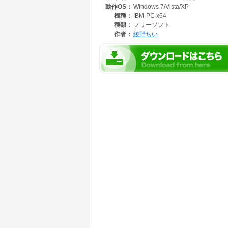
動作OS：
Windows 7/Vista/XP
機種：
IBM-PC x64
種類：
フリーソフト
作者：
綾野ちい