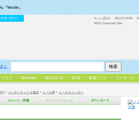
「Vector」
ベクターサイン
ちょい読み!
SELECTION
V
NGS Corporate Site
ド！
イブラリ
Windows
Mac(OS X)
全OS
新着ソフト
ランキング
/NT
>
インターネット＆通信
>
メール用
>
メールチェッカー
コメント・評価
スクリーンショット
ダウンロード