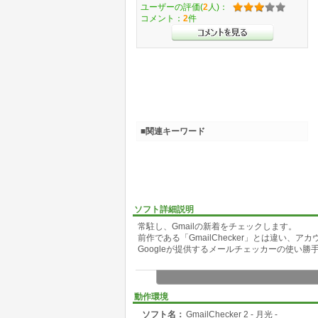
ユーザーの評価(
2
人)：
コメント：
2
件
■関連キーワード
ソフト詳細説明
常駐し、Gmailの新着をチェックします。
前作である「GmailChecker」とは違い
Googleが提供するメールチェッカーの使い
動作環境
ソフト名：
GmailChecker 2 - 月光 -