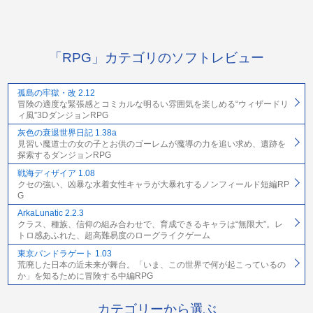
「RPG」カテゴリのソフトレビュー
孤島の牢獄・改 2.12
冒険の適度な緊張感とコミカルな明るい雰囲気を楽しめる“ウィザードリ
ィ風”3DダンジョンRPG
灰色の衰退世界日記 1.38a
見習い魔道士の女の子とお供のゴーレムが魔導の力を追い求め、遺跡を
探索するダンジョンRPG
戦海ディザイア 1.08
クセの強い、凶暴な水着女性キャラが大暴れするノンフィールド短編RP
G
ArkaLunatic 2.2.3
クラス、種族、信仰の組み合わせで、育成できるキャラは“無限大”。レ
トロ感あふれた、超高難易度のローグライクゲーム
東京パンドラゲート 1.03
荒廃した日本の近未来が舞台。「いま、この世界で何が起こっているの
か」を知るために冒険する中編RPG
カテゴリーから選ぶ