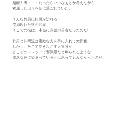
超能力者・・・だったらいいなぁとか考えながら
鬱屈した日々を徒に過ごしていた。
そんな竹男に転機が訪れる・・・
突如現れた謎の世界。
そこでの彼は、本当に救世の勇者だったのだ!
竹男と仲間達は素敵な力を手に入れて大興奮。
しかし、そこで巻き起こす大冒険が、
どこぞのスレッドで邪気眼だと罵られるような
残念な色に染まっているとは思ってもみなかったのだ。