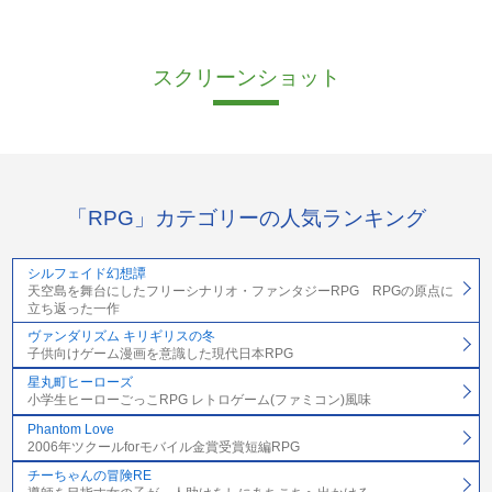
スクリーンショット
「RPG」カテゴリーの人気ランキング
シルフェイド幻想譚
天空島を舞台にしたフリーシナリオ・ファンタジーRPG RPGの原点に
立ち返った一作
ヴァンダリズム キリギリスの冬
子供向けゲーム漫画を意識した現代日本RPG
星丸町ヒーローズ
小学生ヒーローごっこRPG レトロゲーム(ファミコン)風味
Phantom Love
2006年ツクールforモバイル金賞受賞短編RPG
チーちゃんの冒険RE