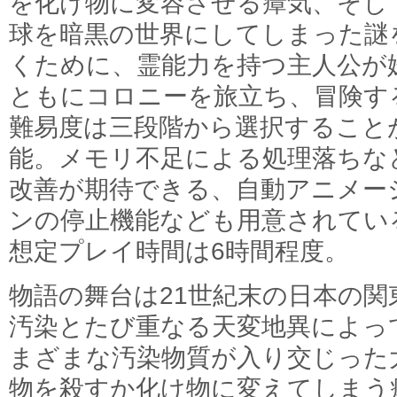
を化け物に変容させる瘴気、そし
球を暗黒の世界にしてしまった謎
くために、霊能力を持つ主人公が
ともにコロニーを旅立ち、冒険す
難易度は三段階から選択すること
能。メモリ不足による処理落ちな
改善が期待できる、自動アニメー
ンの停止機能なども用意されてい
想定プレイ時間は6時間程度。
物語の舞台は21世紀末の日本の関
汚染とたび重なる天変地異によっ
まざまな汚染物質が入り交じった
物を殺すか化け物に変えてしまう