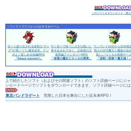
このソフトをダウンロード・購
ソフトライブラリからのおすすめゲーム
次々と繰り出される多彩な“ギャ
行く先々で徐々に大きな戦いに
ワンプレイ10分から20分程
グ”や“悪ノリ”に爆笑必至。テン
巻き込まれてゆく、正統派の王
四人の次代魔王と魔族の会
ポよく楽しめる短編RPG
道長編ファンタジーRPG
楽しい“コミカル防衛ゲーム
「Space traveler!」
「奈落の魔女とロッカの果実」
「決戦！防衛？魔王城！
上で紹介したソフト（およびその関連ソフト）のソフト詳細ページにジャ
ンロードページでソフトをダウンロードできます。ソフト詳細ページには
東京パンドラゲート
荒廃した日本を舞台にした近未来RPG！