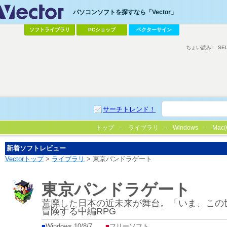
パソコンソフトを探すなら「Vector」
ソフトライブラリ
PCショップ
ベクターサイン
ちょい読み!
SE
サーチトレンド！
トップ
ライブラリ
Windows
Mac(
新着ソフトレビュー
Vectorトップ
>
ライブラリ
> 東京パンドラゲート
東京パンドラゲート
荒廃した日本の近未来が舞台。「いま、この
冒険する中編RPG
■
Windows 10/8/7
■
フリーソフト