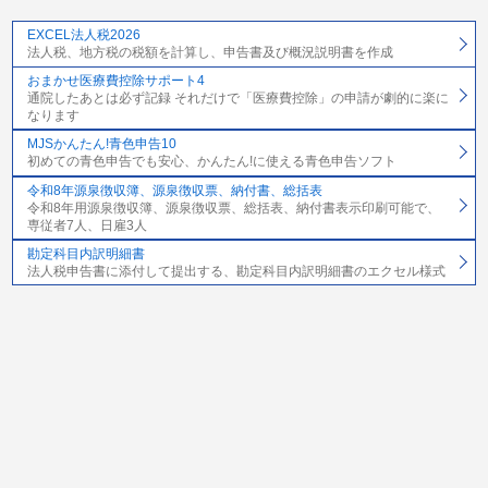
EXCEL法人税2026
法人税、地方税の税額を計算し、申告書及び概況説明書を作成
おまかせ医療費控除サポート4
通院したあとは必ず記録 それだけで「医療費控除」の申請が劇的に楽に
なります
MJSかんたん!青色申告10
初めての青色申告でも安心、かんたん!に使える青色申告ソフト
令和8年源泉徴収簿、源泉徴収票、納付書、総括表
令和8年用源泉徴収簿、源泉徴収票、総括表、納付書表示印刷可能で、
専従者7人、日雇3人
勘定科目内訳明細書
法人税申告書に添付して提出する、勘定科目内訳明細書のエクセル様式