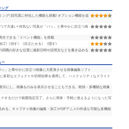
エンジンが写真の特徴量やメタデータを抽出し、
キング
ベースが構築されれば、インターネットに
高精度な検索が可能です。
ング! 顔写真に特化した機能も搭載! オプション機能を追
ps://area61.net ]にあります。
つで大違い! 何気ない写真が「パッ」と華やかに目立つ画
再生できる「イベント機能」を搭載
加工!《消す》《目立たせる》《隠す》
写真の四隅の好きな位置に撮影日時や説明文などを書き込める
ュー
「パッ」と華やかに目立つ画像に大変身させる画像編集ソフト
声に多彩なエフェクトや切替効果を適用して、ハイクォリティなスライド
非表示にし、画像をのみを表示させることもできる、軽快・多機能な画像
リックするだけで範囲指定完了。さらに簡単・手軽に使えるようになった写
り込める。キャプチャ画像の編集・加工やGIFアニメの作成も可能な多機能