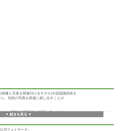
I技術(画像と言葉を関連付けるモデル)や顔認識技術を
から、目的の写真を高速に探し出すことが
ような多彩な検索方法に対応しています。
▼ 続きを見る ▼
ル)を採用しています。
1 AIフォトサーチ」
るため、手動で面倒なカテゴリ分けや