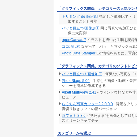
最初に検索対象のフォルダを登録すると、AI
「グラフィックス関係」カテゴリーの人気ラン
専用のデータベースを構築します。一度データ
接続されていないオフライン環境でも、瞬時に
トリミング de 顔写真!
指定した縦横比でトリミ
加することも可能
操作マニュアルは、Area61.NETのホームページ[ htt
パッと目立つ!画像加工
同じ写真でも加工ひと
像に大変身!
openCanvas 7
イラストを描いた手順を記録/
ココ消し君
なぞって「パッ」とマジック写真
Photo Date Stamper
Exif情報をもとに、
「グラフィックス関係」カテゴリのソフトレビ
パッと目立つ！画像加工
- 何気ない写真を
PhotoStage 5.09
- 手持ちの画像・動画・音
ショーを簡単に作成できる
Alkett MultiView 2.41
- ウィンドウ枠などを
ビューア
らくちん写真カッター2 2.0.0.0
- 背景をク
真切り抜きソフトの新バージョン
窓フォト 8.7.6
- “見たまま”を画像として取
スクリーンキャプチャ
カテゴリーから選ぶ