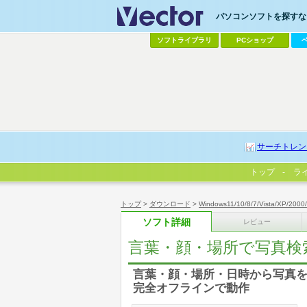
パソコンソフトを探すなら
ソフトライブラリ
PCショップ
サーチトレン
トップ
ラ
トップ
>
ダウンロード
>
Windows11/10/8/7/Vista/XP/2000
ソフト詳細
レビュー
言葉・顔・場所で写真検索「
言葉・顔・場所・日時から写真を
完全オフラインで動作