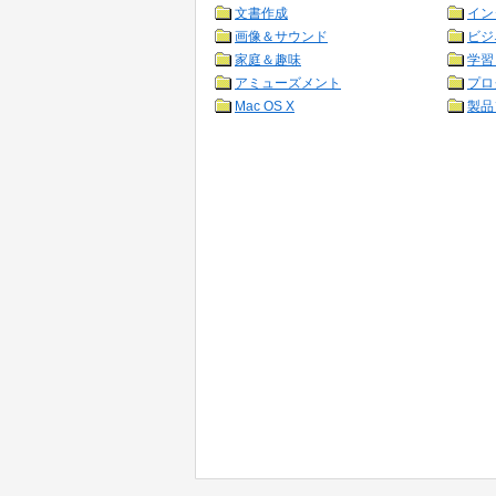
文書作成
イン
画像＆サウンド
ビジ
家庭＆趣味
学習
アミューズメント
プロ
Mac OS X
製品