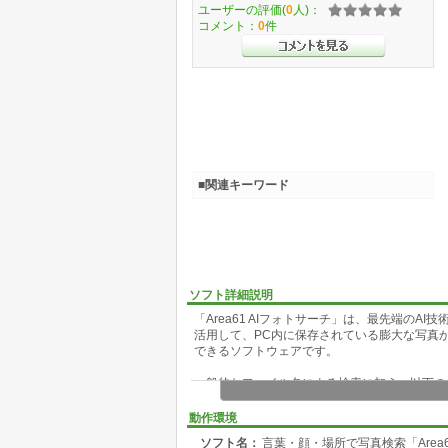
ユーザーの評価(
0
人)：
コメント：
0
件
■関連キーワード
ソフト詳細説明
「Area61 AIフォトサーチ」は、最先端のA
活用して、PC内に保存されている膨大な写真
できるソフトウェアです。
一般的なファイル名による検索に加え、以下の
・言葉で探す
動作環境
最新の画像認識AIモデル(OpenAI CLIPモデ
ソフト名：
言葉・顔・場所で写真検索「Area6
AIが写真に写っているものを自動的に理解す