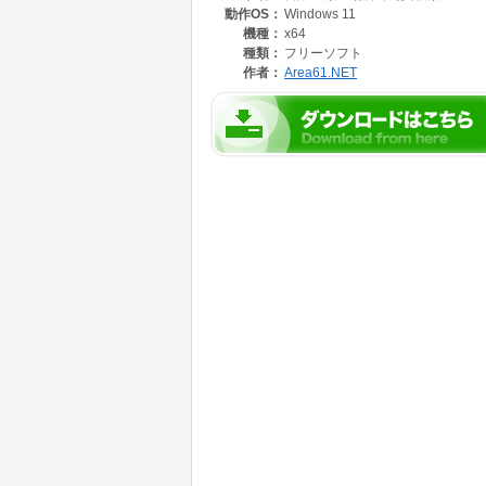
動作OS：
Windows 11
タグ付け(キーワード設定)をする必要は一切あ
「赤いバラ」「海辺で遊ぶ子供」「笑顔の家族
機種：
x64
入力するだけで、AIが写真の内容を解析し、
種類：
フリーソフト
作者：
Area61.NET
・顔で探す
写真に写っている人物の顔を自動的に検出し、
類似する顔の写真をまとめて検索したりするこ
・場所で探す
写真のEXIF情報に含まれるGPS位置情報を
・日時で探す
写真のEXIF情報に含まれる撮影日時情報を利
写真を見つけることができます。
こちらの機能紹介動画をご参照ください https://www.y
加えて、本ソフトには、以下の特徴があります
1. 【完全オフライン】
すべての写真解析とデータベース構築はローカ
アップロードしないため、情報漏洩の心配がな
2. 【GPU不要】
高度なAIモデルを使用しながらも、独自の最適
搭載されていない標準的なPC(CPUのみ)でも