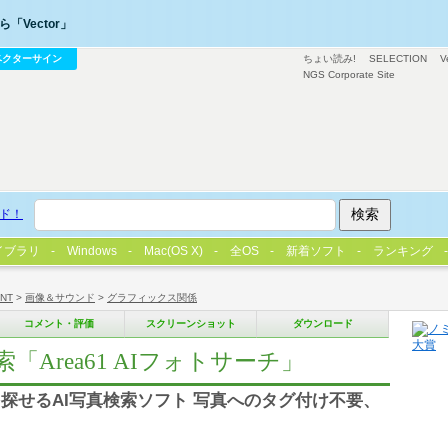
「Vector」
ベクターサイン
ちょい読み!
SELECTION
V
NGS Corporate Site
ド！
イブラリ
Windows
Mac(OS X)
全OS
新着ソフト
ランキング
/NT
>
画像＆サウンド
>
グラフィックス関係
コメント・評価
スクリーンショット
ダウンロード
Area61 AIフォトサーチ」
探せるAI写真検索ソフト 写真へのタグ付け不要、