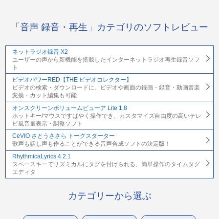
「音声 録音・再生」カテゴリのソフトレビュー
ネットラジオ録音 X2
ユーザーの声から新機能を搭載したインターネットラジオ再生録音ソフ
ト
ビデオパワーRED【THE ビデオコレクター】
ビデオの検索・ダウンロードに。ビデオや画面の録画・録音・動画音楽
変換・カット編集も可能
オンスクリーンボリュームビューア Lite 1.8
ホットキー/マウスですばやく操作でき、カスタマイズ自由度の高いテレ
ビ風音量表示・調整ソフト
CeVIO さとうささら トークスターター
歌声も話し声も作ることができる音声合成ソフトの決定版！
RhythmicaLyrics 4.2.1
スペースキーでリズミカルにタグを付けられる、簡単操作のタイムタグ
エディタ
カテゴリーから選ぶ