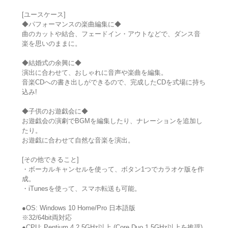
[ユースケース]
◆パフォーマンスの楽曲編集に◆
曲のカットや結合、フェードイン・アウトなどで、ダンス音
楽を思いのままに。
◆結婚式の余興に◆
演出に合わせて、おしゃれに音声や楽曲を編集。
音楽CDへの書き出しができるので、完成したCDを式場に持ち
込み!
◆子供のお遊戯会に◆
お遊戯会の演劇でBGMを編集したり、ナレーションを追加し
たり。
お遊戯に合わせて自然な音楽を演出。
[その他できること]
・ボーカルキャンセルを使って、ボタン1つでカラオケ版を作
成。
・iTunesを使って、スマホ転送も可能。
●OS: Windows 10 Home/Pro 日本語版
※32/64bit両対応
●CPU: Pentium 4 2.5GHz以上 (Core Duo 1.5GHz以上を推奨)