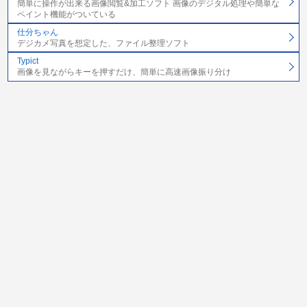
簡単に操作が出来る画像閲覧&加工ソフト 画像のデジタル処理や簡単な
ペイント機能がついている
仕分ちゃん
デジカメ写真を想定した、ファイル整理ソフト
Typict
画像を見ながらキーを押すだけ、簡単に高速画像振り分け