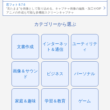
窓フォト 8.7.6
“見たまま”を画像として取り込める。キャプチャ画像の編集・加工やGIF
アニメの作成も可能な多機能スクリーンキャプチャ
カテゴリーから選ぶ
インターネッ
ユーティリテ
文書作成
ト＆通信
ィ
画像＆サウン
ビジネス
パーソナル
ド
家庭＆趣味
学習＆教育
ゲーム