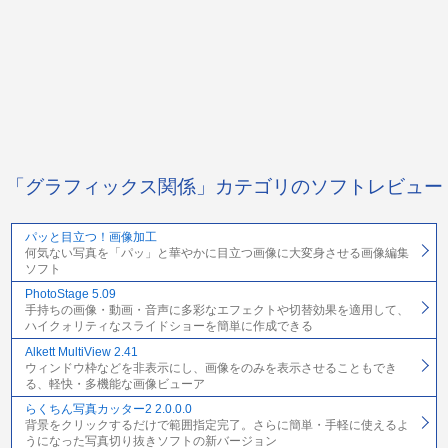
「グラフィックス関係」カテゴリのソフトレビュー
パッと目立つ！画像加工
何気ない写真を「パッ」と華やかに目立つ画像に大変身させる画像編集
ソフト
PhotoStage 5.09
手持ちの画像・動画・音声に多彩なエフェクトや切替効果を適用して、
ハイクォリティなスライドショーを簡単に作成できる
Alkett MultiView 2.41
ウィンドウ枠などを非表示にし、画像をのみを表示させることもでき
る、軽快・多機能な画像ビューア
らくちん写真カッター2 2.0.0.0
背景をクリックするだけで範囲指定完了。さらに簡単・手軽に使えるよ
うになった写真切り抜きソフトの新バージョン