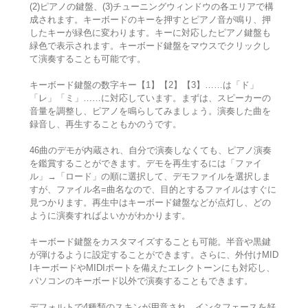
(2)ピアノの鍵盤、(3)チューニングウィンドウの各エリアで構
成されます。キーボードのキーを押すとピアノ音が鳴り、押
したキーが緑色に変わります。キーに対応したピアノ鍵盤も
緑色で表示されます。キーボード鍵盤をマウスでクリックし
て演奏することも可能です。
キーボード鍵盤の数字キー【1】【2】【3】……は「ド」
「レ」「ミ」……に対応しています。まずは、スピーカーの
音量を調整し、ピアノを鳴らしてみましょう。演奏した曲を
録音し、再生することもかのうです。
46曲のデモが内蔵され、自分で演奏しなくても、ピアノ演奏
を鑑賞することができます。デモを再生するには「ファイ
ル」→「ロード」の順に選択して、デモファイルを選択しま
すが、ファイル名=曲名なので、目的とするファイルはすぐに
見つかります。再生中はキーボード鍵盤などが点灯し、どの
ように演奏すればよいかがわかります。
キーボード鍵盤をカスタマイズすることも可能。半音や黒鍵
が弾けるように設定することができます。さらに、外付けMID
IキーボードやMIDIポートを備えたエレクトーンにも対応し、
パソコンのキーボード以外で演奏することもできます。
デフォルトで4種類のスキンが用意され、インタフェースを好