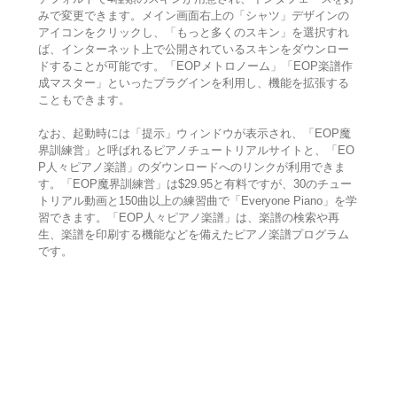
みで変更できます。メイン画面右上の「シャツ」デザインの
アイコンをクリックし、「もっと多くのスキン」を選択すれ
ば、インターネット上で公開されているスキンをダウンロー
ドすることが可能です。「EOPメトロノーム」「EOP楽譜作
成マスター」といったプラグインを利用し、機能を拡張する
こともできます。
なお、起動時には「提示」ウィンドウが表示され、「EOP魔
界訓練営」と呼ばれるピアノチュートリアルサイトと、「EO
P人々ピアノ楽譜」のダウンロードへのリンクが利用できま
す。「EOP魔界訓練営」は$29.95と有料ですが、30のチュー
トリアル動画と150曲以上の練習曲で「Everyone Piano」を学
習できます。「EOP人々ピアノ楽譜」は、楽譜の検索や再
生、楽譜を印刷する機能などを備えたピアノ楽譜プログラム
です。