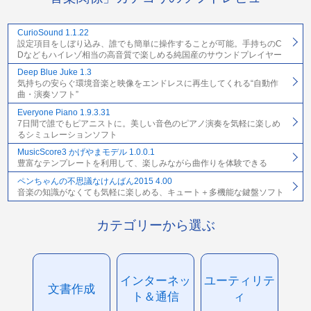
CurioSound 1.1.22
設定項目をしぼり込み、誰でも簡単に操作することが可能。手持ちのC
Dなどもハイレゾ相当の高音質で楽しめる純国産のサウンドプレイヤー
Deep Blue Juke 1.3
気持ちの安らぐ環境音楽と映像をエンドレスに再生してくれる“自動作
曲・演奏ソフト”
Everyone Piano 1.9.3.31
7日間で誰でもピアニストに。美しい音色のピアノ演奏を気軽に楽しめ
るシミュレーションソフト
MusicScore3 かげやまモデル 1.0.0.1
豊富なテンプレートを利用して、楽しみながら曲作りを体験できる
ペンちゃんの不思議なけんばん2015 4.00
音楽の知識がなくても気軽に楽しめる、キュート＋多機能な鍵盤ソフト
カテゴリーから選ぶ
インターネッ
ユーティリテ
文書作成
ト＆通信
ィ